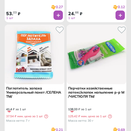
0.27
0.12
53
03
24
66
.
₽
.
₽
1 шт
1 шт
Поглотитель запаха
Перчатки хозяйственные
Универсальный пакет /СЕЛЕНА
латекс/хлопок напыление р-р М
ТМ/
/ЧИСТЮЛЯ ТМ/
41
.
4
₽ за 1 шт
138
.
33
₽ за 1 шт
37.54 ₽ мин. цена за 1 шт
125.42 ₽ мин. цена за 1 шт
Масса нетто: 7 г
Масса нетто: 30 г
0.21
0.69