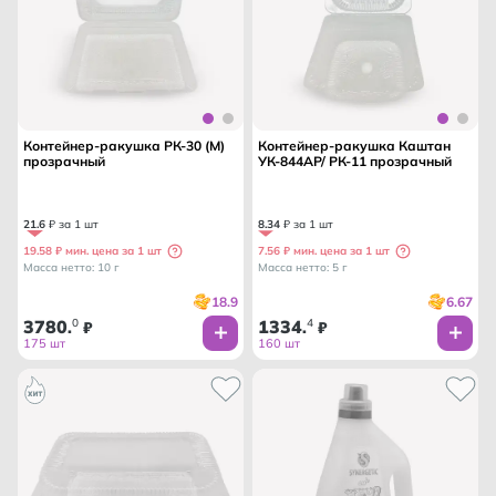
Контейнер-ракушка РК-30 (М)
Контейнер-ракушка Каштан
прозрачный
УК-844АР/ РК-11 прозрачный
21
.
6
₽ за 1 шт
8
.
34
₽ за 1 шт
19.58 ₽ мин. цена за 1 шт
7.56 ₽ мин. цена за 1 шт
Масса нетто: 10 г
Масса нетто: 5 г
18.9
6.67
3780
0
1334
4
.
₽
.
₽
175 шт
160 шт