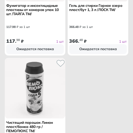
Фумигатор и инсектицидные
Гель для стирки Горное озеро
пластины от комаров упак 10
пласт/бут 1, 3 л /ЛОСК ТМ/
шт /ТАЙГА ТМ/
117
.
98
₽ за 1 шт
366
.
48
₽ за 1 шт
117
98
366
48
.
₽
.
₽
1 шт
1 шт
Ожидается поставка
Ожидается поставка
Чистящий порошок Лимон
пласт/банка 480 гр /
ПЕМОЛЮКС ТМ/