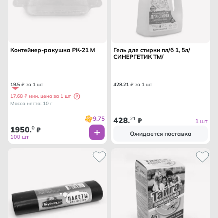
Контейнер-ракушка РК-21 М
Гель для стирки пл/б 1, 5л/
СИНЕРГЕТИК ТМ/
19
.
5
₽ за 1 шт
428
.
21
₽ за 1 шт
17.68 ₽ мин. цена за 1 шт
Масса нетто: 10 г
9.75
428
21
.
₽
1 шт
1950
0
.
₽
Ожидается поставка
100 шт