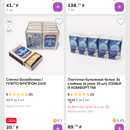
41
4
138
33
.
₽
.
₽
1 шт
1 шт
Спички Балабаново /
Платочки бумажные белые 3х
ПЛИТСПИЧПРОМ ЗАО/
слойные (в упак 10 шт) /СЕМЬЯ
И КОМФОРТ ТМ/
5
(3)
5
(1)
2
.
0
₽ за 1 шт
89
.
99
₽ за 1 шт
Масса нетто: 10 г
81.59 ₽ мин. цена за 1 шт
Масса нетто: 230 г
0.45
0.1
-20%
89
99
20
0
.
₽
.
₽