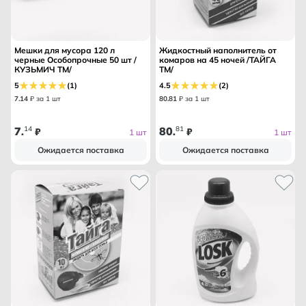
Мешки для мусора 120 л
Жидкостный наполнитель от
черные Особопрочные 50 шт /
комаров на 45 ночей /ТАЙГА
КУЗЬМИЧ ТМ/
ТМ/
5
(1)
4.5
(2)
7
.
14
₽ за 1 шт
80
.
81
₽ за 1 шт
7
14
80
81
.
₽
.
₽
1 шт
1 шт
Ожидается поставка
Ожидается поставка