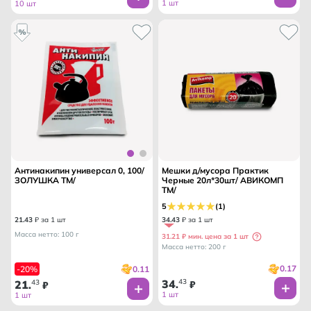
1 шт
10 шт
Антинакипин универсал 0, 100/
Мешки д/мусора Практик
ЗОЛУШКА ТМ/
Черные 20л*30шт/ АВИКОМП
ТМ/
5
(1)
21
.
43
₽ за 1 шт
34
.
43
₽ за 1 шт
Масса нетто: 100 г
31.21 ₽ мин. цена за 1 шт
Масса нетто: 200 г
0.17
0.11
-20%
34
43
21
43
.
₽
.
₽
1 шт
1 шт