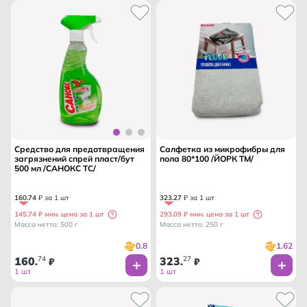
Средство для предотвращения
Салфетка из микрофибры для
загрязнений спрей пласт/бут
пола 80*100 /ЙОРК ТМ/
500 мл /САНОКС ТС/
160
.
74
₽ за 1 шт
323
.
27
₽ за 1 шт
145.74 ₽ мин. цена за 1 шт
293.09 ₽ мин. цена за 1 шт
Масса нетто: 500 г
Масса нетто: 250 г
0.8
1.62
160
74
323
27
.
₽
.
₽
1 шт
1 шт