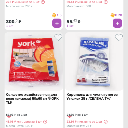
272 ₽ мин. цена за 1 шт
50.43 ₽ мин. цена за 1 шт
Масса нетто: 200 г
Масса нетто: 500 г
1.5
0.28
300
0
55
62
.
₽
.
₽
1 шт
1 шт
Салфетка хозяйственная для
Карандаш для чистки утюгов
пола (вискоза) 50х60 см /ЙОРК
Утюжок 25 г /СЕЛЕНА ТМ/
ТМ/
53
.
03
₽ за 1 шт
24
.
66
₽ за 1 шт
48.08 ₽ мин. цена за 1 шт
22.36 ₽ мин. цена за 1 шт
Масса нетто: 100 г
Масса нетто: 25 г