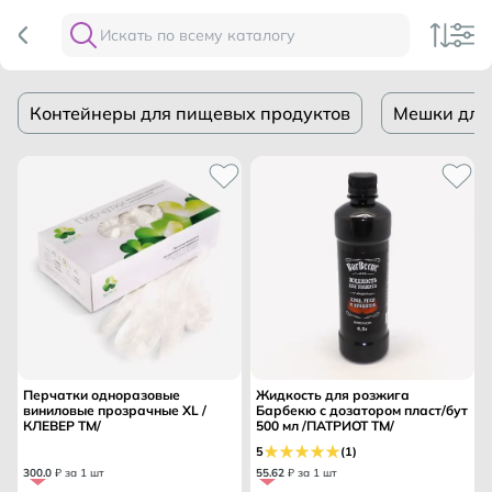
Контейнеры для пищевых продуктов
Мешки для
Перчатки одноразовые
Жидкость для розжига
виниловые прозрачные XL /
Барбекю с дозатором пласт/бут
КЛЕВЕР ТМ/
500 мл /ПАТРИОТ ТМ/
5
(1)
300
.
0
₽ за 1 шт
55
.
62
₽ за 1 шт