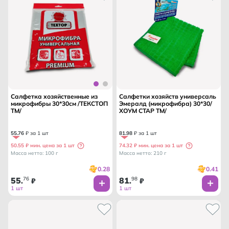
Салфетка хозяйственные из
Салфетки хозяйств универсаль
микрофибры 30*30см /ТЕКСТОП
Эмералд (микрофибра) 30*30/
ТМ/
ХОУМ СТАР ТМ/
55
.
76
₽ за 1 шт
81
.
98
₽ за 1 шт
50.55 ₽ мин. цена за 1 шт
74.32 ₽ мин. цена за 1 шт
Масса нетто: 100 г
Масса нетто: 210 г
0.28
0.41
55
76
81
98
.
₽
.
₽
1 шт
1 шт