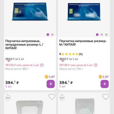
Перчатки нитриловые,
Перчатки нитриловые размер-
непудренные размер-L /
M / КИТАЙ/
КИТАЙ/
5
(1)
394
.
5
₽ за 1 шт
394
.
5
₽ за 1 шт
357.68 ₽ мин. цена за 1 шт
357.68 ₽ мин. цена за 1 шт
Масса нетто: 800 г
Масса нетто: 700 г
1.97
1.97
394
5
394
5
.
₽
.
₽
1 шт
1 шт