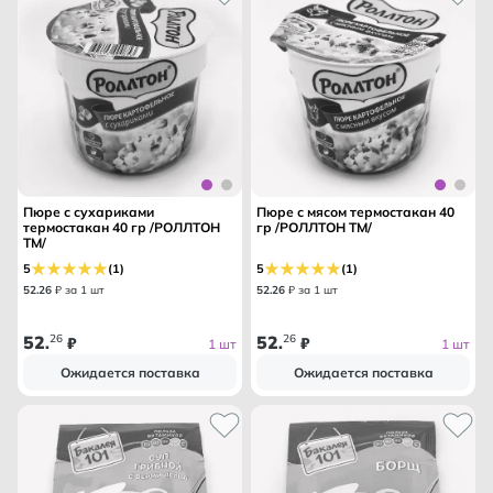
Пюре с сухариками
Пюре с мясом термостакан 40
термостакан 40 гр /РОЛЛТОН
гр /РОЛЛТОН ТМ/
ТМ/
5
(1)
5
(1)
52
.
26
₽ за 1 шт
52
.
26
₽ за 1 шт
52
26
52
26
.
₽
.
₽
1 шт
1 шт
Ожидается поставка
Ожидается поставка