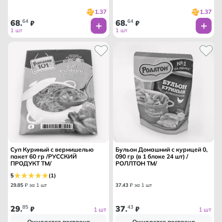
1.37
1.37
68
64
68
64
.
₽
.
₽
1 шт
1 шт
Суп Куриный с вермишелью
Бульон Домашний с курицей 0,
пакет 60 гр /РУССКИЙ
090 гр (в 1 блоке 24 шт) /
ПРОДУКТ ТМ/
РОЛЛТОН ТМ/
5
(1)
29
.
85
₽ за 1 шт
37
.
43
₽ за 1 шт
29
85
37
43
.
₽
.
₽
1 шт
1 шт
Ожидается поставка
Ожидается поставка