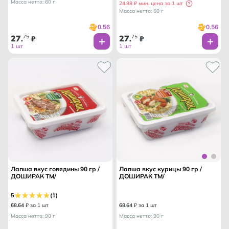
Масса нетто: 60 г
24.98 ₽ мин. цена за 1 шт
Масса нетто: 60 г
0.56
0.56
27
75
27
75
.
₽
.
₽
1 шт
1 шт
Лапша вкус говядины 90 гр /
Лапша вкус курицы 90 гр /
ДОШИРАК ТМ/
ДОШИРАК ТМ/
5
(1)
68
.
64
₽ за 1 шт
68
.
64
₽ за 1 шт
Масса нетто: 90 г
Масса нетто: 90 г