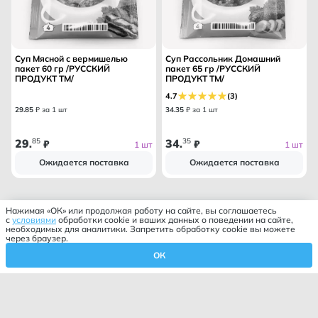
Суп Мясной с вермишелью
Суп Рассольник Домашний
пакет 60 гр /РУССКИЙ
пакет 65 гр /РУССКИЙ
ПРОДУКТ ТМ/
ПРОДУКТ ТМ/
4.7
(3)
29
.
85
₽ за 1 шт
34
.
35
₽ за 1 шт
29
85
34
35
.
₽
.
₽
1 шт
1 шт
Ожидается поставка
Ожидается поставка
Нажимая «ОК» или продолжая работу на сайте, вы соглашаетесь
с
условиями
обработки cookie и ваших данных о поведении на сайте,
необходимых для аналитики. Запретить обработку cookie вы можете
через браузер.
ОК
Корзина
Профиль
Избранное
Главная
Каталог
Фильтр
Закрыть
Сортировка
Закрыть