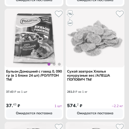
Бульон Домашний с говяд 0, 090
Сухой завтрак Хлопья
гр (в 1 блоке 24 шт) /РОЛЛТОН
кукурузные вес /АЛЕША
ТМ/
ПОПОВИЧ ТМ/
37
.
43
₽ за 1 шт
261
.
0
₽ за 1 кг
37
43
574
2
.
₽
.
₽
1 шт
~2.2 кг
Ожидается поставка
Ожидается поставка