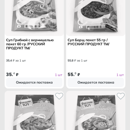
Суп Грибной с вермишелью
Суп Борщ пакет 55 гр /
пакет 60 гр /РУССКИЙ
РУССКИЙ ПРОДУКТ ТМ/
ПРОДУКТ ТМ/
35
.
4
₽ за 1 шт
55
.
8
₽ за 1 шт
35
4
55
8
.
₽
.
₽
1 шт
1 шт
Ожидается поставка
Ожидается поставка