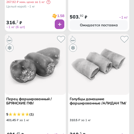
267.92 ₽ мин. цена за 1 кг
Целый короб: ~1 кг
1.58
503
92
.
₽
~1 кг
316
2
.
₽
Ожидается поставка
~1 кг (6 шт)
Перец фаршированный /
Голубцы домашние
БРЯНСКИЕ ПФ/
фаршированные /АЛИДАН ТМ/
5
(1)
401
.
45
₽ за 1 кг
310
.
5
₽ за 1 кг
45
5