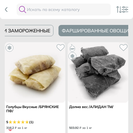
ИКИ ЗАМОРОЖЕННЫЕ
ФАРШИРОВАННЫЕ ОВОЩИ 
Голубцы Вкусные /БРЯНСКИЕ
Долма вес /АЛИДАН ТМ/
ПФ/
5
(1)
316
.
2
₽ за 1 кг
503
.
92
₽ за 1 кг