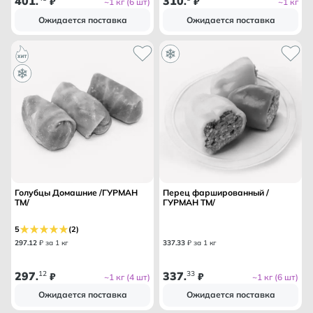
401
310
.
₽
.
₽
~1 кг (6 шт)
~1 кг
Ожидается поставка
Ожидается поставка
Голубцы Домашние /ГУРМАН
Перец фаршированный /
ТМ/
ГУРМАН ТМ/
5
(2)
297
.
12
₽ за 1 кг
337
.
33
₽ за 1 кг
297
12
337
33
.
₽
.
₽
~1 кг (4 шт)
~1 кг (6 шт)
Ожидается поставка
Ожидается поставка