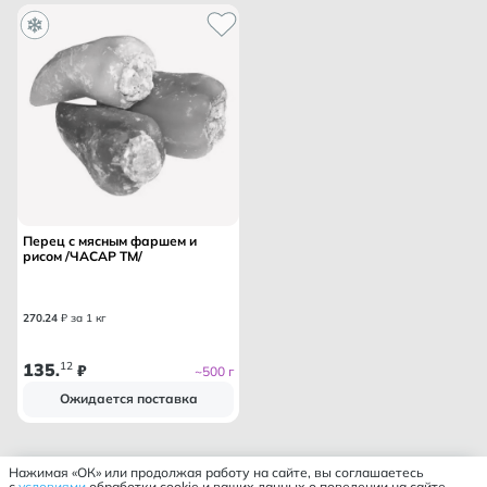
Перец с мясным фаршем и
рисом /ЧАСАР ТМ/
270
.
24
₽ за 1 кг
135
12
.
₽
~500 г
Ожидается поставка
Нажимая «ОК» или продолжая работу на сайте, вы соглашаетесь
с
условиями
обработки cookie и ваших данных о поведении на сайте,