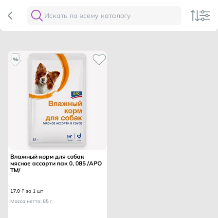
Влажный корм для собак
мясное ассорти пак 0, 085 /АРО
ТМ/
17
.
0
₽ за 1 шт
Масса нетто: 85 г