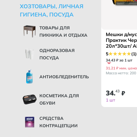
ХОЗТОВАРЫ, ЛИЧНАЯ
ГИГИЕНА, ПОСУДА
ТОВАРЫ ДЛЯ
Мешки д/му
ПИКНИКА И ОТДЫХА
Практик Че
20л*30шт/ 
ОДНОРАЗОВАЯ
ТМ/
5
(1)
ПОСУДА
34
.
43
₽ за 1 шт
31.21 ₽ мин. цена
Масса нетто: 200 
АНТИОБЛЕДЕНИТЕЛЬ
34
43
.
₽
КОСМЕТИКА ДЛЯ
1 шт
ОБУВИ
СРЕДСТВА
КОНТРАЦЕПЦИИ