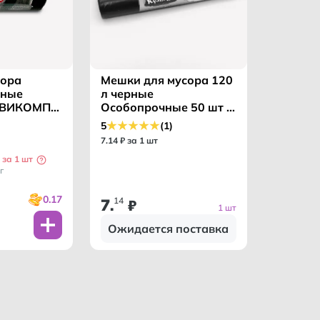
сора
Мешки для мусора 120
рные
л черные
АВИКОМП
Особопрочные 50 шт /
КУЗЬМИЧ ТМ/
5
(1)
7
.
14
₽ за 1 шт
 за 1 шт
г
0.17
7
14
.
₽
1 шт
Ожидается поставка