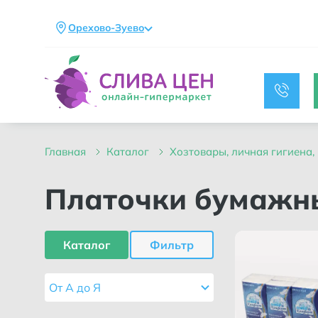
Орехово-Зуево
главная
каталог
хозтовары, личная гигиена
Платочки бумажн
Каталог
Фильтр
От А до Я