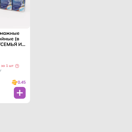
умажные
ойные (в
 /СЕМЬЯ И
М/
 за 1 шт
г
0.45