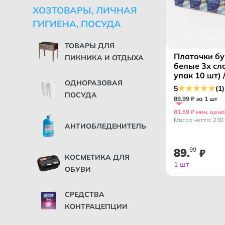
ХОЗТОВАРЫ, ЛИЧНАЯ
ГИГИЕНА, ПОСУДА
ТОВАРЫ ДЛЯ
Платочки б
ПИКНИКА И ОТДЫХА
белые 3х сл
упак 10 шт)
ОДНОРАЗОВАЯ
КОМФОРТ Т
5
(1)
ПОСУДА
89
.
99
₽ за 1 шт
81.59 ₽ мин. цена
Масса нетто: 230 
АНТИОБЛЕДЕНИТЕЛЬ
89
99
.
₽
КОСМЕТИКА ДЛЯ
1 шт
ОБУВИ
СРЕДСТВА
КОНТРАЦЕПЦИИ