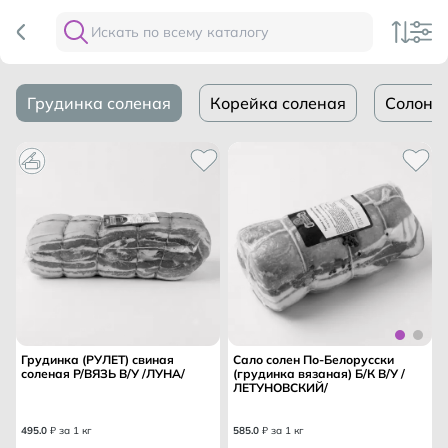
Грудинка соленая
Корейка соленая
Солони
Грудинка (РУЛЕТ) свиная
Сало солен По-Белорусски
соленая Р/ВЯЗЬ В/У /ЛУНА/
(грудинка вязаная) Б/К В/У /
ЛЕТУНОВСКИЙ/
495
.
0
₽ за 1 кг
585
.
0
₽ за 1 кг