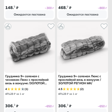
148
5
468
0
.
₽
.
₽
~300 г
~800 г
Ожидается поставка
Ожидается поставка
Грудинка 9+ соленая с
Грудинка 9+ соленая Люкс с
чесноком Люкс с прослойкой
прослойкой вязь в вакууме /
вязь в вакууме /ЗОЛОТОЙ
ЗОЛОТОЙ РЕГИОН МК/
РЕГИОН МК/
4
(1)
4.5
(2)
471
.
23
₽ за 1 кг
471
.
23
₽ за 1 кг
306
3
306
3
.
₽
.
₽
~650 г
~650 г