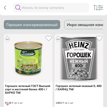
Горошек консервированый
Икра овощная консе
Горошек зеленый ГОСТ Высший
Горошек зеленый нежный 0, 400
сорт в жестяной банке 400 г /
/ ХАЙНЦ ТМ/
БАРКО ТМ/
91
.
28
₽ за 1 шт
148
.
5
₽ за 1 шт