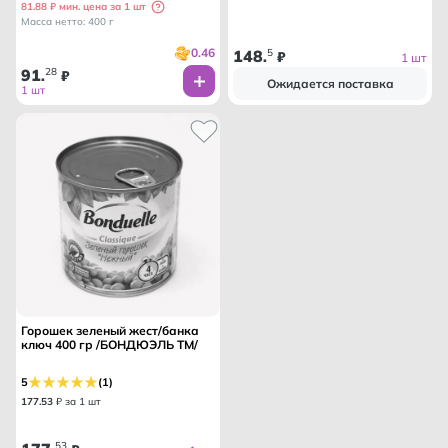
81.88 ₽ мин. цена за 1 шт
Масса нетто: 400 г
0.46
148
5
.
₽
1 шт
91
28
.
₽
Ожидается поставка
1 шт
Горошек зеленый жест/банка
ключ 400 гр /БОНДЮЭЛЬ ТМ/
5
(1)
177
.
53
₽ за 1 шт
53