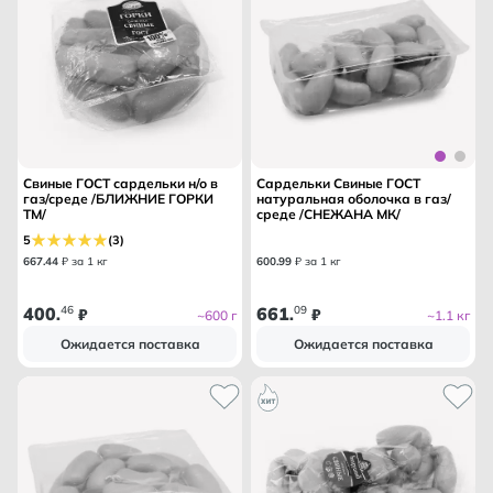
Свиные ГОСТ сардельки н/о в
Сардельки Свиные ГОСТ
газ/среде /БЛИЖНИЕ ГОРКИ
натуральная оболочка в газ/
ТМ/
среде /СНЕЖАНА МК/
5
(3)
667
.
44
₽ за 1 кг
600
.
99
₽ за 1 кг
400
46
661
09
.
₽
.
₽
~600 г
~1.1 кг
Ожидается поставка
Ожидается поставка