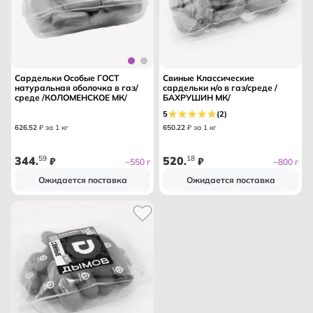
Сардельки Особые ГОСТ
Свиные Классические
натуральная оболочка в газ/
сардельки н/о в газ/среде /
среде /КОЛОМЕНСКОЕ МК/
БАХРУШИН МК/
5
(2)
626
.
52
₽ за 1 кг
650
.
22
₽ за 1 кг
344
59
520
18
.
₽
.
₽
~550 г
~800 г
Ожидается поставка
Ожидается поставка