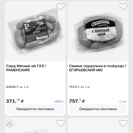
Сард Мясные н/о ГАЗ /
Свиные сардельки в газ/среде /
РАМЕНСКИЙ/
ЕГОРЬЕВСКИЙ МК/
619
.
65
₽ за 1 кг
757
.
5
₽ за 1 кг
371
79
757
5
.
₽
.
₽
~600 г
~1 кг
Ожидается поставка
Ожидается поставка