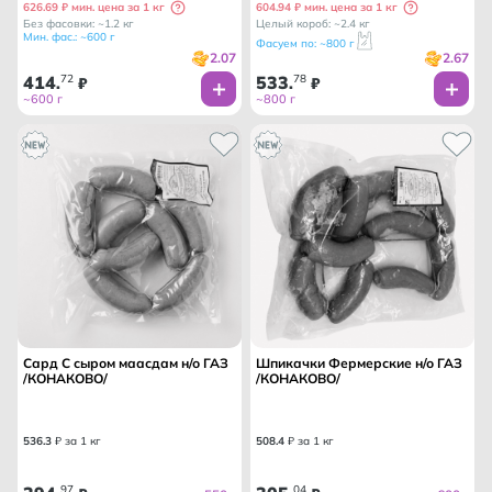
626.69 ₽ мин. цена за 1 кг
604.94 ₽ мин. цена за 1 кг
Без фасовки: ~1.2 кг
Целый короб: ~2.4 кг
Мин. фас.: ~600 г
Фасуем по: ~800 г
2.07
2.67
414
72
533
78
.
₽
.
₽
~600 г
~800 г
Сард С сыром маасдам н/о ГАЗ
Шпикачки Фермерские н/о ГАЗ
/КОНАКОВО/
/КОНАКОВО/
536
.
3
₽ за 1 кг
508
.
4
₽ за 1 кг
97
04