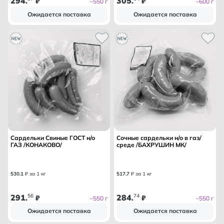
294
305
.
₽
.
₽
~550 г
~600 г
Ожидается поставка
Ожидается поставка
Сардельки Свиные ГОСТ н/о
Сочные сардельки н/о в газ/
ГАЗ /КОНАКОВО/
среде /БАХРУШИН МК/
530
.
1
₽ за 1 кг
517
.
7
₽ за 1 кг
291
56
284
74
.
₽
.
₽
~550 г
~550 г
Ожидается поставка
Ожидается поставка