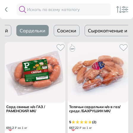
лий
Сардельки
Сосиски
Сырокопченые и с
Сард свиные н/о ГАЗ /
Телячьи сардельки н/о в газ/
РАМЕНСКИЙ МК/
среде /БАХРУШИН МК/
5
(2)
691
.
2
₽ за 1 кг
667
.
22
₽ за 1 кг