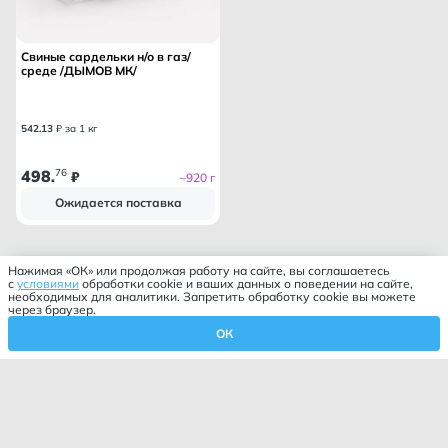
Свиные сардельки н/о в газ/
среде /ДЫМОВ МК/
542
.
13
₽ за 1 кг
498
76
.
₽
~920 г
Ожидается поставка
Нажимая «ОК» или продолжая работу на сайте, вы соглашаетесь
с
условиями
обработки cookie и ваших данных о поведении на сайте,
необходимых для аналитики. Запретить обработку cookie вы можете
через браузер.
ОК
Корзина
Профиль
Избранное
Главная
Каталог
Фильтр
Закрыть
Сортировка
Закрыть
По умолчанию
Хит продаж