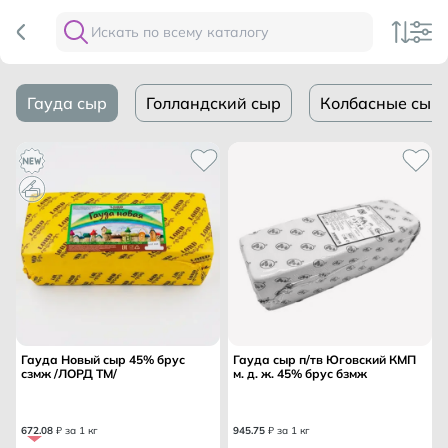
Гауда сыр
Голландский сыр
Колбасные сыр
Гауда Новый сыр 45% брус
Гауда сыр п/тв Юговский КМП
сзмж /ЛОРД ТМ/
м. д. ж. 45% брус бзмж
672
.
08
₽ за 1 кг
945
.
75
₽ за 1 кг