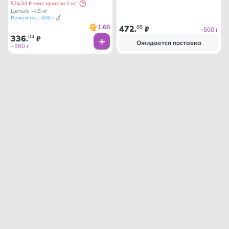
574.33 ₽ мин. цена за 1 кг
Целый: ~4.5 кг
Режем по: ~500 г
1.68
472
88
.
₽
~500 г
336
04
.
₽
Ожидается поставка
~500 г