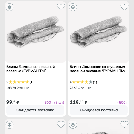
Блины Домашние с вишней
Блины Домашние со сгущеным
весовые /ГУРМАН ТМ/
молоком весовые /ГУРМАН ТМ/
5
(1)
4
(1)
198
.
79
₽ за 1 кг
232
.
3
₽ за 1 кг
99
4
116
15
.
₽
.
₽
~500 г (8 шт)
~500 г
Ожидается поставка
Ожидается поставка