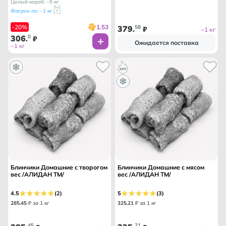
Целый короб: ~5 кг
Фасуем по: ~1 кг
1.53
-20%
379
58
.
₽
~1 кг
306
0
.
₽
Ожидается поставка
~1 кг
Блинчики Домашние с творогом
Блинчики Домашние с мясом
вес /АЛИДАН ТМ/
вес /АЛИДАН ТМ/
4.5
(2)
5
(3)
285
.
45
₽ за 1 кг
325
.
21
₽ за 1 кг
45
21