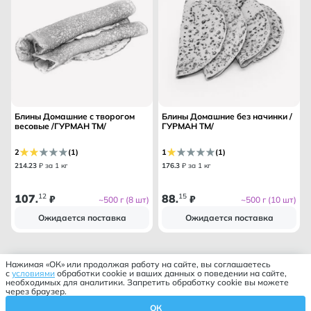
Блины Домашние с творогом
Блины Домашние без начинки /
весовые /ГУРМАН ТМ/
ГУРМАН ТМ/
2
(1)
1
(1)
214
.
23
₽ за 1 кг
176
.
3
₽ за 1 кг
107
12
88
15
.
₽
.
₽
~500 г (8 шт)
~500 г (10 шт)
Ожидается поставка
Ожидается поставка
Нажимая «ОК» или продолжая работу на сайте, вы соглашаетесь
с
условиями
обработки cookie и ваших данных о поведении на сайте,
необходимых для аналитики. Запретить обработку cookie вы можете
через браузер.
ОК