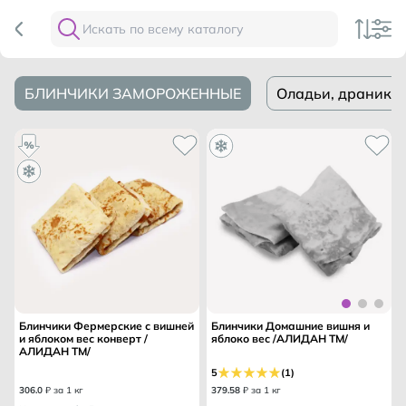
БЛИНЧИКИ ЗАМОРОЖЕННЫЕ
Оладьи, драники
Блинчики Фермерские с вишней
Блинчики Домашние вишня и
и яблоком вес конверт /
яблоко вес /АЛИДАН ТМ/
АЛИДАН ТМ/
5
(1)
306
.
0
₽ за 1 кг
379
.
58
₽ за 1 кг