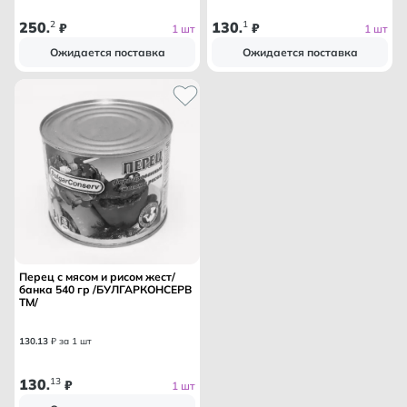
250
2
130
1
.
₽
.
₽
1 шт
1 шт
Ожидается поставка
Ожидается поставка
Перец с мясом и рисом жест/
банка 540 гр /БУЛГАРКОНСЕРВ
ТМ/
130
.
13
₽ за 1 шт
130
13
.
₽
1 шт