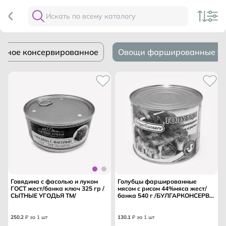
шеное консервированное
Овощи фаршированные ту
Говядина с фасолью и луком
Голубцы фаршированные
ГОСТ жест/банка ключ 325 гр /
мясом с рисом 44%мяса жест/
СЫТНЫЕ УГОДЬЯ ТМ/
банка 540 г /БУЛГАРКОНСЕРВ
ТМ/
250
.
2
₽ за 1 шт
130
.
1
₽ за 1 шт