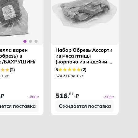
Набор Обрезь Ассорти
елла варен
из мяса птицы
обрезь) в
(корпачо из индейки с/
е /БАХРУШИН/
к) в вакууме в газ
5
(2)
(2)
среде /БАХРУШИН МК/
574
.
23
₽ за 1 кг
а 1 кг
516
81
₽
.
₽
~800 г
~900 г
ется поставка
Ожидается поставка