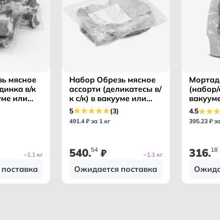
ь мясное
Набор Обрезь мясное
Мортад
динка в/к
ассорти (деликатесы в/
(набор/
ууме или
к с/к) в вакууме или
вакуум
/БАХРУШИН
газ/среде /БАХРУШИН
5
(3)
4.5
МК/
491
.
4
₽ за 1 кг
395
.
23
₽ з
540
54
316
18
.
₽
.
~1.1 кг
~1.1 кг
 поставка
Ожидается поставка
Ожида