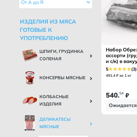
От А до Я
ИЗДЕЛИЯ ИЗ МЯСА
ГОТОВЫЕ К
УПОТРЕБЛЕНИЮ
Набор Обрез
ШПИГИ, ГРУДИНКА
ассорти (гру
СОЛЕНАЯ
и с/к) в вак
газ/среде 
5
(3)
МК/
491
.
4
₽ за 1 кг
КОНСЕРВЫ МЯСНЫЕ
540
54
.
₽
КОЛБАСНЫЕ
ИЗДЕЛИЯ
Ожидается
ДЕЛИКАТЕСЫ
МЯСНЫЕ