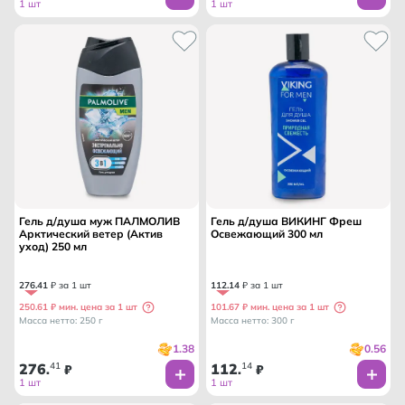
1 шт
1 шт
Гель д/душа муж ПАЛМОЛИВ
Гель д/душа ВИКИНГ Фреш
Арктический ветер (Актив
Освежающий 300 мл
уход) 250 мл
276
.
41
₽ за 1 шт
112
.
14
₽ за 1 шт
250.61 ₽ мин. цена за 1 шт
101.67 ₽ мин. цена за 1 шт
Масса нетто: 250 г
Масса нетто: 300 г
1.38
0.56
276
41
112
14
.
₽
.
₽
1 шт
1 шт