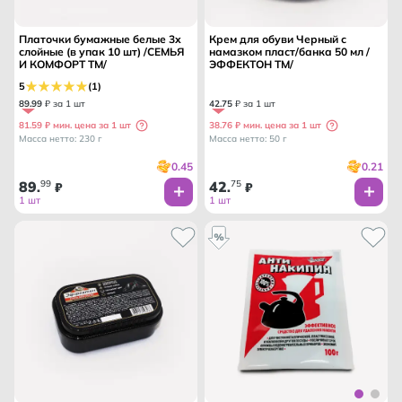
Платочки бумажные белые 3х
Крем для обуви Черный с
слойные (в упак 10 шт) /СЕМЬЯ
намазком пласт/банка 50 мл /
И КОМФОРТ ТМ/
ЭФФЕКТОН ТМ/
5
(1)
89
.
99
₽ за 1 шт
42
.
75
₽ за 1 шт
81.59 ₽ мин. цена за 1 шт
38.76 ₽ мин. цена за 1 шт
Масса нетто: 230 г
Масса нетто: 50 г
0.45
0.21
89
99
42
75
.
₽
.
₽
1 шт
1 шт