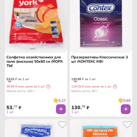
Салфетка хозяйственная для
Презервативы Классические 3
пола (вискоза) 50х60 см /ЙОРК
шт /КОНТЕКС КФ/
ТМ/
53
.
03
₽ за 1 шт
130
.
58
₽ за 1 шт
48.08 ₽ мин. цена за 1 шт
118.39 ₽ мин. цена за 1 шт
Масса нетто: 100 г
Масса нетто: 50 г
0.27
0.65
53
03
130
58
.
₽
.
₽
1 шт
1 шт