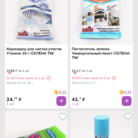
Карандаш для чистки утюгов
Поглотитель запаха
Утюжок 25 г /СЕЛЕНА ТМ/
Универсальный пакет /СЕЛЕНА
ТМ/
24
.
66
₽ за 1 шт
41
.
4
₽ за 1 шт
22.36 ₽ мин. цена за 1 шт
37.54 ₽ мин. цена за 1 шт
Масса нетто: 25 г
Масса нетто: 7 г
0.12
0.21
24
66
41
4
.
₽
.
₽
1 шт
1 шт