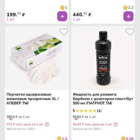
1
2.2
199
53
440
52
.
₽
.
₽
1 шт
1 шт
Перчатки одноразовые
Жидкость для розжига
виниловые прозрачные XL /
Барбекю с дозатором пласт/бут
КЛЕВЕР ТМ/
500 мл /ПАТРИОТ ТМ/
5
(1)
300
.
0
₽ за 1 шт
55
.
62
₽ за 1 шт
272 ₽ мин. цена за 1 шт
50.43 ₽ мин. цена за 1 шт
Масса нетто: 200 г
Масса нетто: 500 г
1.5
0.28