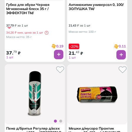
Губка для обуви Черная
Антинакипин универсал 0, 100/
Мгновенный блеск 35 г /
ЗОЛУШКА ТМ/
ЭФФЕКТОН ТМ/
37
.
79
₽ за 1 шт
21
.
43
₽ за 1 шт
Масса нетто: 100 г
34.26 ₽ мин. цена за 1 шт
Масса нетто: 35 г
0.19
0.11
-20%
37
79
21
43
.
₽
.
₽
1 шт
1 шт
Пена д/бритья Регуляр д/всех
Мешки д/мусора Практик