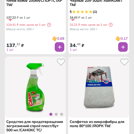
типов кожи/ 200мл/СПОРТСТАР
Черные 20л*30шт/ АВИКОМП
ТМ/
ТМ/
5
(1)
137
.
22
₽ за 1 шт
34
.
43
₽ за 1 шт
124.41 ₽ мин. цена за 1 шт
31.21 ₽ мин. цена за 1 шт
Масса нетто: 200 г
Масса нетто: 200 г
0.69
0.17
137
22
34
43
.
₽
.
₽
1 шт
1 шт
Средство для предотвращения
Салфетка из микрофибры для
загрязнений спрей пласт/бут
пола 80*100 /ЙОРК ТМ/
500 мл /САНОКС ТС/