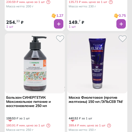
230.59 ₽ мин. цена за 1 шт
135.73 ₽ мин. цена за 1 шт
Масса нетто: 200 г
Масса нетто: 230 г
1.27
0.75
254
33
149
7
.
₽
.
₽
1 шт
1 шт
Бальзам СИНЕРГЕТИК
Маска Фиолетовая (против
Максимальное питание и
желтизны) 150 мл /ЭЛЬСЕВ ТМ/
восстановление 250 мл
199
.
53
₽ за 1 шт
440
.
52
₽ за 1 шт
180.91 ₽ мин. цена за 1 шт
399.4 ₽ мин. цена за 1 шт
Масса нетто: 250 г
Масса нетто: 150 г