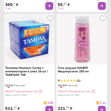
300
0
55
62
.
₽
.
₽
1 шт
1 шт
Тампоны Компакт Супер с
Гель д/душа КАМЕЙ
аппликатором в упак 16 шт /
Мадемуазель 250 мл
ТАМПАКС ТМ/
5
(1)
511
.
01
₽ за 1 шт
221
.
94
₽ за 1 шт
463.31 ₽ мин. цена за 1 шт
201.23 ₽ мин. цена за 1 шт
Масса нетто: 200 г
Масса нетто: 250 г
2.56
1.11
511
01
221
94
.
₽
.
₽