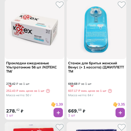
Прокладки ежедневные
Станок для бритья женский
Ультратонкие 56 шт /КОТЕКС
Венус (+ 1 кассета) /ДЖИЛЛЕТТ
ТМ/
ТМ
278
.
42
₽ за 1 шт
669
.
68
₽ за 1 шт
252.43 ₽ мин. цена за 1 шт
607.17 ₽ мин. цена за 1 шт
Масса нетто: 50 г
Масса нетто: 64 г
1.39
3.35
278
42
669
68
.
₽
.
₽
1 шт
1 шт