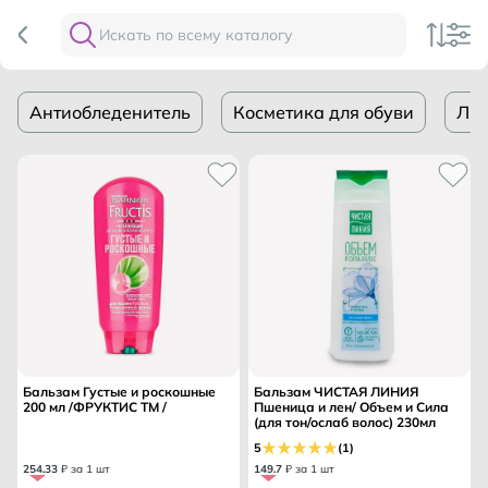
Антиобледенитель
Косметика для обуви
ЛИ
Бальзам Густые и роскошные
Бальзам ЧИСТАЯ ЛИНИЯ
200 мл /ФРУКТИС ТМ /
Пшеница и лен/ Объем и Сила
(для тон/ослаб волос) 230мл
5
(1)
254
.
33
₽ за 1 шт
149
.
7
₽ за 1 шт