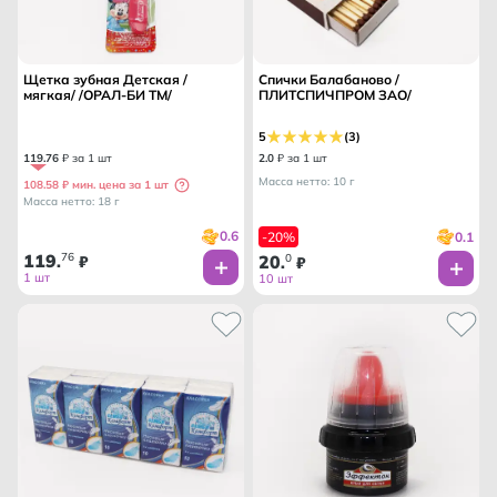
Щетка зубная Детская /
Спички Балабаново /
мягкая/ /ОРАЛ-БИ ТМ/
ПЛИТСПИЧПРОМ ЗАО/
5
(3)
119
.
76
₽ за 1 шт
2
.
0
₽ за 1 шт
Масса нетто: 10 г
108.58 ₽ мин. цена за 1 шт
Масса нетто: 18 г
0.6
0.1
-20%
119
76
20
0
.
₽
.
₽
1 шт
10 шт