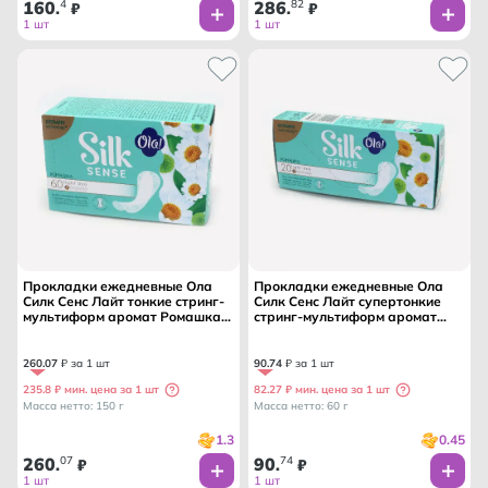
160
4
286
82
.
₽
.
₽
1 шт
1 шт
Прокладки ежедневные Ола
Прокладки ежедневные Ола
Силк Сенс Лайт тонкие стринг-
Силк Сенс Лайт супертонкие
мультиформ аромат Ромашка
стринг-мультиформ аромат
60 шт /ОЛА ТМ/
Ромашка 20 шт /ОЛА ТМ/ 1
капля
260
.
07
₽ за 1 шт
90
.
74
₽ за 1 шт
235.8 ₽ мин. цена за 1 шт
82.27 ₽ мин. цена за 1 шт
Масса нетто: 150 г
Масса нетто: 60 г
1.3
0.45
260
07
90
74
.
₽
.
₽
1 шт
1 шт