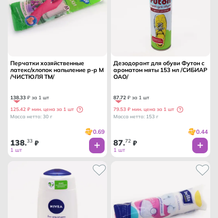
Перчатки хозяйственные
Дезодорант для обуви Футон с
латекс/хлопок напыление р-р М
ароматом мяты 153 мл /СИБИАР
/ЧИСТЮЛЯ ТМ/
ОАО/
138
.
33
₽ за 1 шт
87
.
72
₽ за 1 шт
125.42 ₽ мин. цена за 1 шт
79.53 ₽ мин. цена за 1 шт
Масса нетто: 30 г
Масса нетто: 153 г
0.69
0.44
138
33
87
72
.
₽
.
₽
1 шт
1 шт