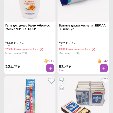
Гель для душа Крем Абрикос
Ватные диски косметич БЕЛЛА
250 мл /НИВЕЯ ООО/
80 шт/1 уп
224
.
49
₽ за 1 шт
83
.
28
₽ за 1 шт
203.54 ₽ мин. цена за 1 шт
75.51 ₽ мин. цена за 1 шт
Масса нетто: 250 г
Масса нетто: 60 г
1.12
0.42
224
49
83
28
.
₽
.
₽
1 шт
1 шт