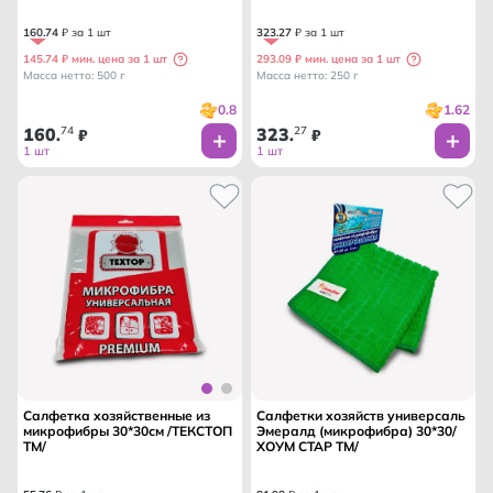
160
.
74
₽ за 1 шт
323
.
27
₽ за 1 шт
145.74 ₽ мин. цена за 1 шт
293.09 ₽ мин. цена за 1 шт
Масса нетто: 500 г
Масса нетто: 250 г
0.8
1.62
160
74
323
27
.
₽
.
₽
1 шт
1 шт
Салфетка хозяйственные из
Салфетки хозяйств универсаль
микрофибры 30*30см /ТЕКСТОП
Эмералд (микрофибра) 30*30/
ТМ/
ХОУМ СТАР ТМ/