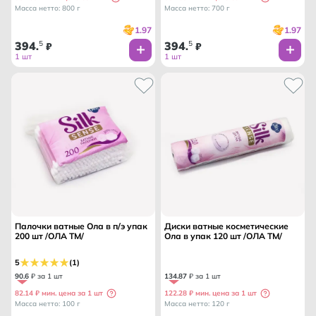
Масса нетто: 800 г
Масса нетто: 700 г
1.97
1.97
394
5
394
5
.
₽
.
₽
1 шт
1 шт
Палочки ватные Ола в п/э упак
Диски ватные косметические
200 шт /ОЛА ТМ/
Ола в упак 120 шт /ОЛА ТМ/
5
(1)
90
.
6
₽ за 1 шт
134
.
87
₽ за 1 шт
82.14 ₽ мин. цена за 1 шт
122.28 ₽ мин. цена за 1 шт
Масса нетто: 100 г
Масса нетто: 120 г