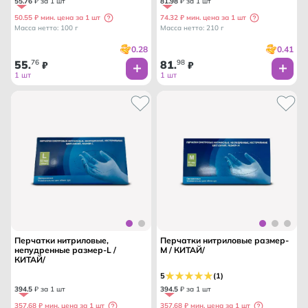
55
.
76
₽ за 1 шт
81
.
98
₽ за 1 шт
50.55 ₽ мин. цена за 1 шт
74.32 ₽ мин. цена за 1 шт
Масса нетто: 100 г
Масса нетто: 210 г
0.28
0.41
55
76
81
98
.
₽
.
₽
1 шт
1 шт
Перчатки нитриловые,
Перчатки нитриловые размер-
непудренные размер-L /
M / КИТАЙ/
КИТАЙ/
5
(1)
394
.
5
₽ за 1 шт
394
.
5
₽ за 1 шт
357.68 ₽ мин. цена за 1 шт
357.68 ₽ мин. цена за 1 шт