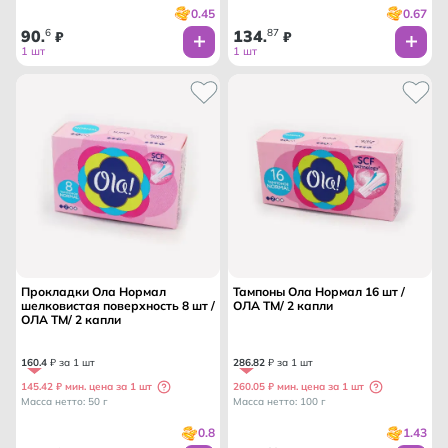
0.45
0.67
90
6
134
87
.
₽
.
₽
1 шт
1 шт
Прокладки Ола Нормал
Тампоны Ола Нормал 16 шт /
шелковистая поверхность 8 шт /
ОЛА ТМ/ 2 капли
ОЛА ТМ/ 2 капли
160
.
4
₽ за 1 шт
286
.
82
₽ за 1 шт
145.42 ₽ мин. цена за 1 шт
260.05 ₽ мин. цена за 1 шт
Масса нетто: 50 г
Масса нетто: 100 г
0.8
1.43