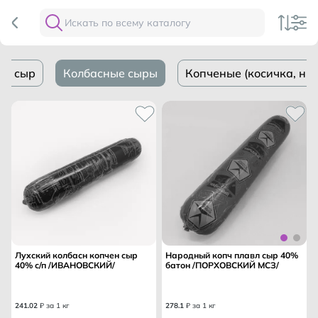
ий сыр
Колбасные сыры
Копченые (косичка, ни
Лухский колбасн копчен сыр
Народный копч плавл сыр 40%
40% с/п /ИВАНОВСКИЙ/
батон /ПОРХОВСКИЙ МСЗ/
241
.
02
₽ за 1 кг
278
.
1
₽ за 1 кг