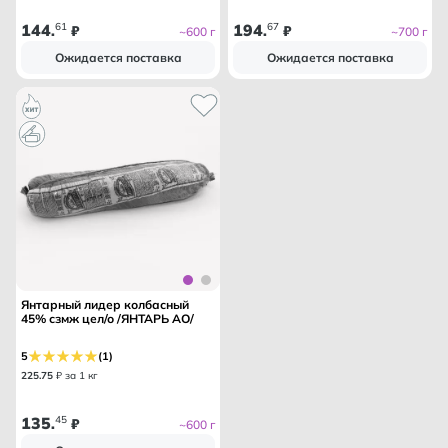
144
61
194
67
.
₽
.
₽
~600 г
~700 г
Ожидается поставка
Ожидается поставка
Янтарный лидер колбасный
45% сзмж цел/о /ЯНТАРЬ АО/
5
(1)
225
.
75
₽ за 1 кг
135
45
.
₽
~600 г