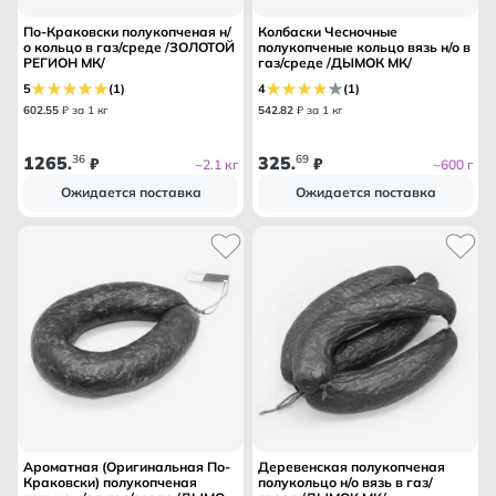
По-Краковски полукопченая н/
Колбаски Чесночные
о кольцо в газ/среде /ЗОЛОТОЙ
полукопченые кольцо вязь н/о в
РЕГИОН МК/
газ/среде /ДЫМОК МК/
5
(1)
4
(1)
602
.
55
₽ за 1 кг
542
.
82
₽ за 1 кг
1265
36
325
69
.
₽
.
₽
~2.1 кг
~600 г
Ожидается поставка
Ожидается поставка
Ароматная (Оригинальная По-
Деревенская полукопченая
Краковски) полукопченая
полукольцо н/о вязь в газ/