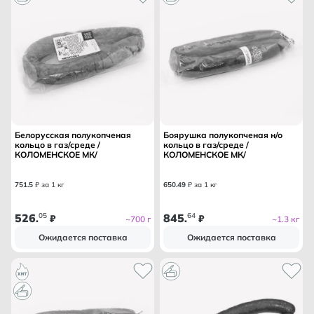
Белорусская полукопченая
Боярушка полукопченая н/о
кольцо в газ/среде /
кольцо в газ/среде /
КОЛОМЕНСКОЕ МК/
КОЛОМЕНСКОЕ МК/
751
.
5
₽ за 1 кг
650
.
49
₽ за 1 кг
526
05
845
64
.
₽
.
₽
~700 г
~1.3 кг
Ожидается поставка
Ожидается поставка