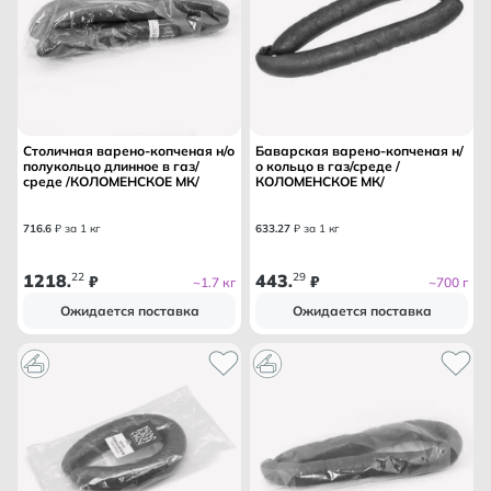
Столичная варено-копченая н/о
Баварская варено-копченая н/
полукольцо длинное в газ/
о кольцо в газ/среде /
среде /КОЛОМЕНСКОЕ МК/
КОЛОМЕНСКОЕ МК/
716
.
6
₽ за 1 кг
633
.
27
₽ за 1 кг
1218
22
443
29
.
₽
.
₽
~1.7 кг
~700 г
Ожидается поставка
Ожидается поставка