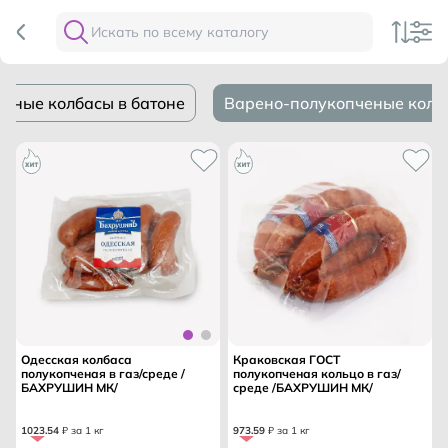
еные колбасы в батоне
Варено-полукопченые колба
Одесская колбаса
Краковская ГОСТ
полукопченая в газ/среде /
полукопченая кольцо в газ/
БАХРУШИН МК/
среде /БАХРУШИН МК/
1023
.
54
₽ за 1 кг
973
.
59
₽ за 1 кг