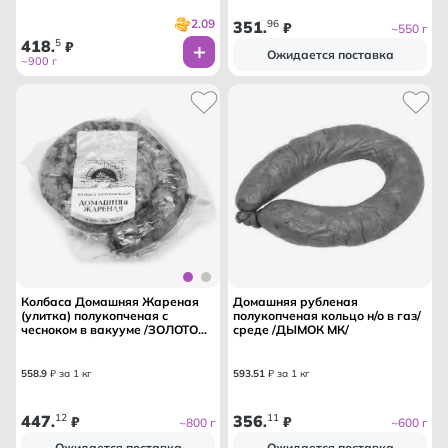
2.09
351
96
.
₽
~550 г
418
5
.
₽
Ожидается поставка
~900 г
Колбаса Домашняя Жареная
Домашняя рубленая
(улитка) полукопченая с
полукопченая кольцо н/о в газ/
чесноком в вакууме /ЗОЛОТОЙ
среде /ДЫМОК МК/
РЕГИОН МК/
558
.
9
₽ за 1 кг
593
.
51
₽ за 1 кг
447
12
356
11
.
₽
.
₽
~800 г
~600 г
Ожидается поставка
Ожидается поставка