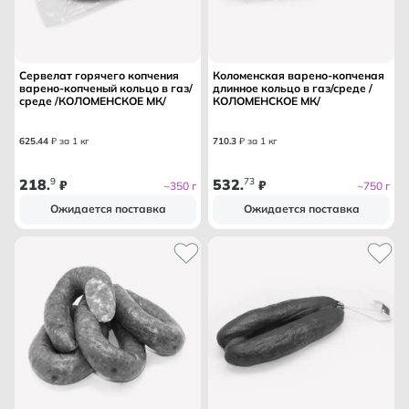
Сервелат горячего копчения
Коломенская варено-копченая
варено-копченый кольцо в газ/
длинное кольцо в газ/среде /
среде /КОЛОМЕНСКОЕ МК/
КОЛОМЕНСКОЕ МК/
625
.
44
₽ за 1 кг
710
.
3
₽ за 1 кг
218
9
532
73
.
₽
.
₽
~350 г
~750 г
Ожидается поставка
Ожидается поставка