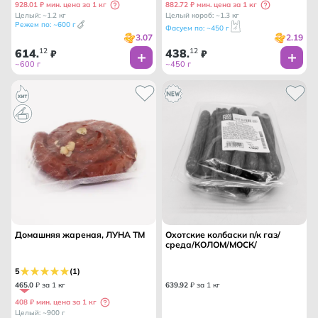
928.01 ₽ мин. цена за 1 кг
882.72 ₽ мин. цена за 1 кг
Целый: ~1.2 кг
Целый короб: ~1.3 кг
Режем по: ~600 г
Фасуем по: ~450 г
3.07
2.19
614
12
438
12
.
₽
.
₽
~600 г
~450 г
Домашняя жареная, ЛУНА ТМ
Охотские колбаски п/к газ/
среда/КОЛОМ/МОСК/
5
(1)
465
.
0
₽ за 1 кг
639
.
92
₽ за 1 кг
408 ₽ мин. цена за 1 кг
Целый: ~900 г