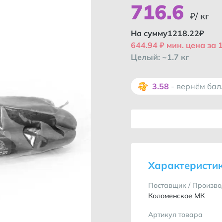
716
.
6
₽/ кг
На сумму
1218.22
₽
644.94 ₽ мин. цена за 1
Целый: ~1.7 кг
3.58
- вернём ба
Характеристи
Поставщик / Произво
Коломенское МК
Артикул товара