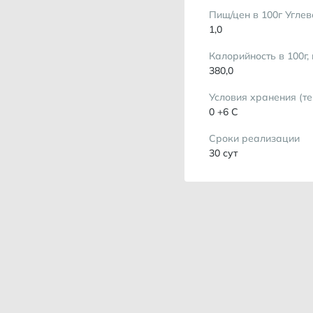
Пищ/цен в 100г Углев
1,0
Калорийность в 100г,
380,0
Условия хранения (т
0 +6 С
Сроки реализации
30 сут