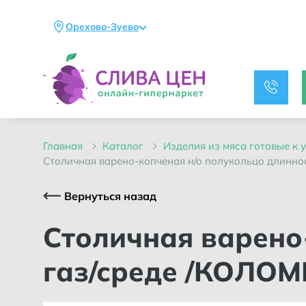
Орехово-Зуево
главная
каталог
изделия из мяса готовые к
столичная варено-копченая н/о полукольцо длинное
Вернуться назад
Столичная варено-копченая н/о полукольцо длинное в
газ/среде /КОЛО