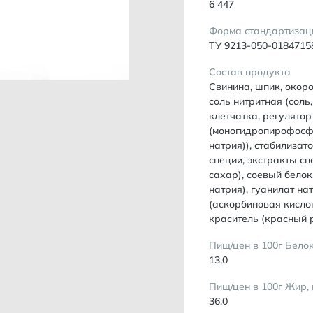
6 447
Форма стандартизац
ТУ 9213-050-0184715
Состав продукта
Свинина, шпик, окоро
соль нитритная (соль
клетчатка, регулято
(моногидропирофосфа
натрия)), стабилизат
специи, экстракты сп
сахар), соевый белок
натрия), гуанилат на
(аскорбиновая кислот
краситель (красный 
Пищ/цен в 100г Белок
13,0
Пищ/цен в 100г Жир, 
36,0