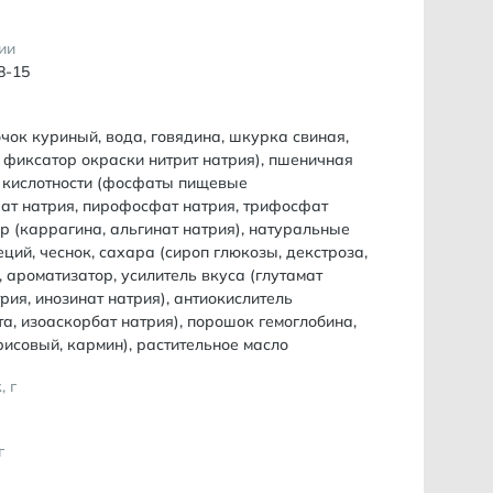
ии
8-15
чок куриный, вода, говядина, шкурка свиная,
, фиксатор окраски нитрит натрия), пшеничная
р кислотности (фосфаты пищевые
т натрия, пирофосфат натрия, трифосфат
ор (каррагина, альгинат натрия), натуральные
еций, чеснок, сахара (сироп глюкозы, декстроза,
, ароматизатор, усилитель вкуса (глутамат
трия, инозинат натрия), антиокислитель
а, изоаскорбат натрия), порошок гемоглобина,
рисовый, кармин), растительное масло
, г
г