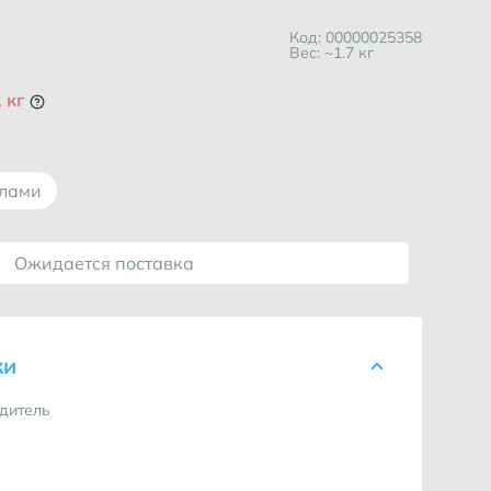
Код: 00000025358
Вес: ~1.7 кг
 кг
ллами
Ожидается поставка
ки
дитель