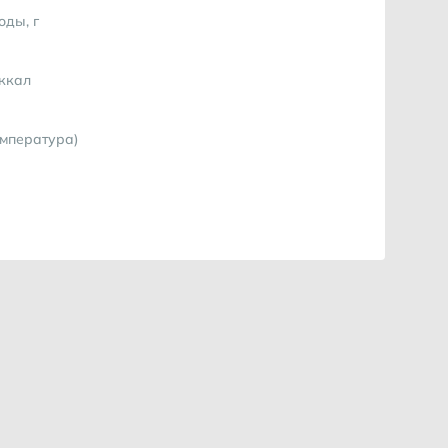
оды, г
 ккал
емпература)