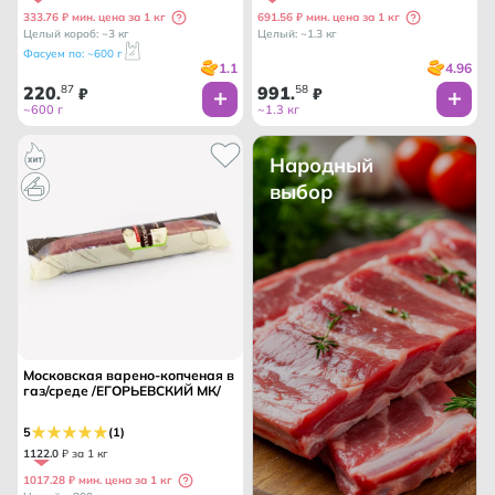
333.76 ₽ мин. цена за 1 кг
691.56 ₽ мин. цена за 1 кг
Целый короб: ~3 кг
Целый: ~1.3 кг
Фасуем по: ~600 г
1.1
4.96
220
87
991
58
.
₽
.
₽
~600 г
~1.3 кг
Народный
выбор
Московская варено-копченая в
газ/среде /ЕГОРЬЕВСКИЙ МК/
5
(1)
1122
.
0
₽ за 1 кг
1017.28 ₽ мин. цена за 1 кг