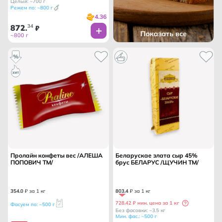
Целый: ~700 г
Режем по: ~800 г
4.36
872
34
.
₽
Показать все
~800 г
Пролайн конфеты вес /АЛЕША
Беларускае злата сыр 45%
ПОПОВИЧ ТМ/
брус БЕЛАРУС /ЩУЧИН ТМ/
354
.
0
₽ за 1 кг
803
.
4
₽ за 1 кг
728.42 ₽ мин. цена за 1 кг
Фасуем по: ~500 г
Без фасовки: ~3.5 кг
Мин. фас.: ~500 г