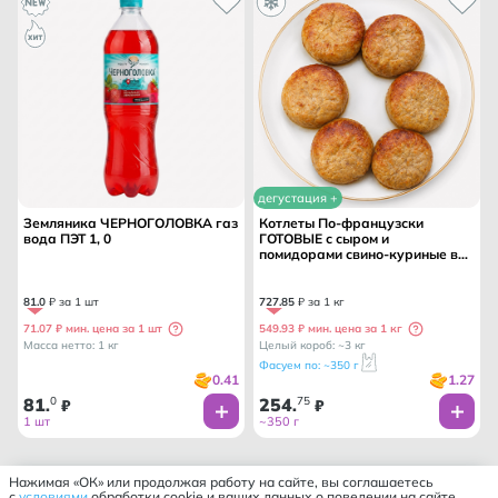
дегустация +
Земляника ЧЕРНОГОЛОВКА газ
Котлеты По-французски
вода ПЭТ 1, 0
ГОТОВЫЕ с сыром и
помидорами свино-куриные вес
/ПРОФКУХНЯ ТМ/
81
.
0
₽ за 1 шт
727
.
85
₽ за 1 кг
71.07 ₽ мин. цена за 1 шт
549.93 ₽ мин. цена за 1 кг
Масса нетто: 1 кг
Целый короб: ~3 кг
Фасуем по: ~350 г
0.41
1.27
81
0
254
75
.
₽
.
₽
1 шт
~350 г
Нажимая «ОК» или продолжая работу на сайте, вы соглашаетесь
с
условиями
обработки cookie и ваших данных о поведении на сайте,