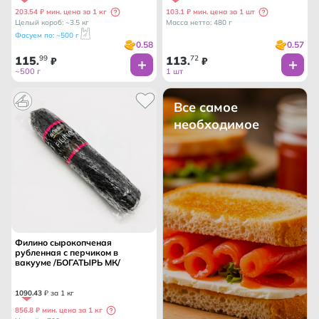
203.54 ₽ мин. цена за 1 кг
103.1 ₽ мин. цена за 1 шт
Целый короб: ~3.5 кг
Масса нетто: 480 г
Фасуем по: ~500 г
0.58
0.57
115
99
113
72
.
₽
.
₽
~500 г
1 шт
Все самое
необходимое
Филино сырокопченая
рубленная с перчиком в
вакууме /БОГАТЫРЬ МК/
1090
.
43
₽ за 1 кг
856.8 ₽ мин. цена за 1 кг