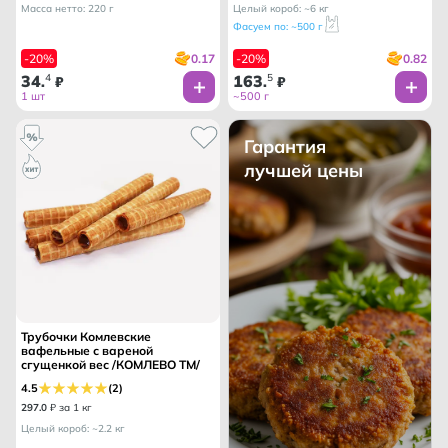
Масса нетто: 220 г
Целый короб: ~6 кг
Фасуем по: ~500 г
0.17
0.82
-20%
-20%
34
4
163
5
.
₽
.
₽
1 шт
~500 г
Гарантия
лучшей цены
Трубочки Комлевские
вафельные с вареной
сгущенкой вес /КОМЛЕВО ТМ/
4.5
(2)
297
.
0
₽ за 1 кг
Целый короб: ~2.2 кг