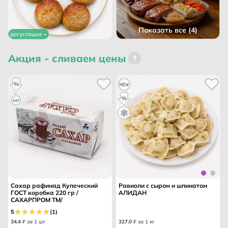
Показать все (4)
дегустация +
Акция - сливаем цены
Сахар рафинад Купеческий
Равиоли с сыром и шпинатом
ГОСТ коробка 220 гр /
АЛИДАН
САХАРПРОМ ТМ/
5
(1)
34
.
4
₽ за 1 шт
327
.
0
₽ за 1 кг