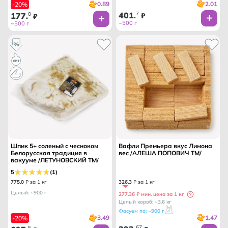
2.01
0.89
-20%
401
7
177
0
.
₽
.
₽
~500 г
~500 г
Шпик 5+ соленый с чесноком
Вафли Премьера вкус Лимона
Белорусская традиция в
вес /АЛЕША ПОПОВИЧ ТМ/
вакууме /ЛЕТУНОВСКИЙ ТМ/
5
(1)
775
.
0
₽ за 1 кг
326
.
3
₽ за 1 кг
Целый: ~900 г
277.36 ₽ мин. цена за 1 кг
Целый короб: ~3.6 кг
Фасуем по: ~900 г
1.47
3.49
-20%
67
5