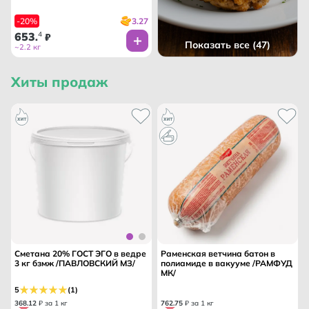
3.27
-20%
653
4
.
₽
Показать все (47)
~2.2 кг
Хиты продаж
Сметана 20% ГОСТ ЭГО в ведре
Раменская ветчина батон в
3 кг бзмж /ПАВЛОВСКИЙ МЗ/
полиамиде в вакууме /РАМФУД
МК/
5
(1)
368
.
12
₽ за 1 кг
762
.
75
₽ за 1 кг