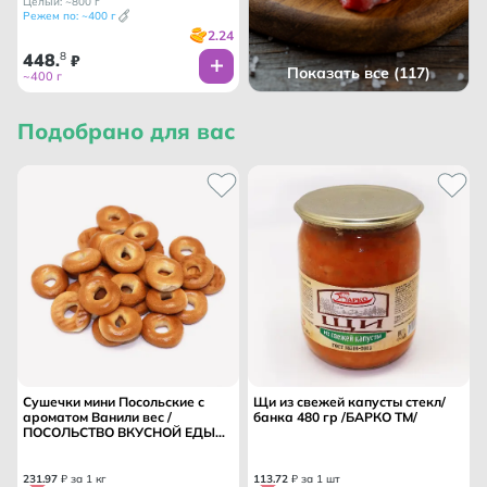
Целый: ~800 г
Режем по: ~400 г
2.24
448
8
.
₽
Показать все (117)
~400 г
Подобрано для вас
Сушечки мини Посольские с
Щи из свежей капусты стекл/
ароматом Ванили вес /
банка 480 гр /БАРКО ТМ/
ПОСОЛЬСТВО ВКУСНОЙ ЕДЫ
ТД/
231
.
97
₽ за 1 кг
113
.
72
₽ за 1 шт