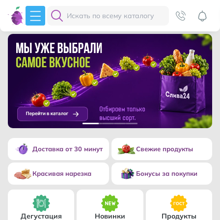
Доставка от 30 минут
Свежие продукты
Привезем продукты быстро и без очередей прямо к 
Гарантируем качество 
Красивая нарезка
Бонусы за покупки
Бесплатно и аккуратно нарежем сыр и колбасу к ва
Возвращаем часть стои
Дегустация
Новинки
Продукты