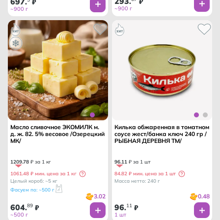
293
697
.
₽
.
₽
~900 г
~900 г
Масло сливочное ЭКОМИЛК м.
Килька обжаренная в томатном
д. ж. 82. 5% весовое /Озерецкий
соусе жест/банка ключ 240 гр /
МК/
РЫБНАЯ ДЕРЕВНЯ ТМ/
1209
.
78
₽ за 1 кг
96
.
11
₽ за 1 шт
1061.48 ₽ мин. цена за 1 кг
84.82 ₽ мин. цена за 1 шт
Целый короб: ~5 кг
Масса нетто: 240 г
Фасуем по: ~500 г
3.02
0.48
604
89
96
11
.
₽
.
₽
~500 г
1 шт