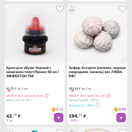
Крем для обуви Черный с
Зефир Ассорти (малина, черная
намазком пласт/банка 50 мл /
смородина, ваниль) вес /НЕВА
ЭФФЕКТОН ТМ/
КФ/
42
.
75
₽ за 1 шт
392
.
43
₽ за 1 кг
38.76 ₽ мин. цена за 1 шт
355.8 ₽ мин. цена за 1 кг
Масса нетто: 50 г
Целый короб: ~3.5 кг
Фасуем по: ~500 г
0.21
0.98
42
75
196
22
.
₽
.
₽
1 шт
~500 г