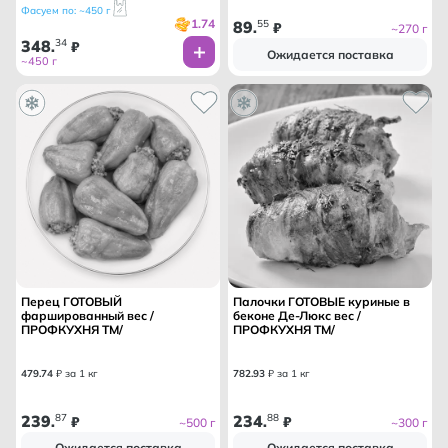
Фасуем по: ~450 г
1.74
89
55
.
₽
~270 г
348
34
.
₽
Ожидается поставка
~450 г
Перец ГОТОВЫЙ
Палочки ГОТОВЫЕ куриные в
фаршированный вес /
беконе Де-Люкс вес /
ПРОФКУХНЯ ТМ/
ПРОФКУХНЯ ТМ/
479
.
74
₽ за 1 кг
782
.
93
₽ за 1 кг
239
87
234
88
.
₽
.
₽
~500 г
~300 г
Ожидается поставка
Ожидается поставка