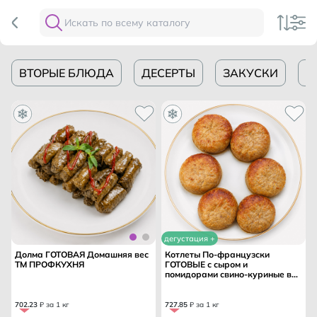
ВТОРЫЕ БЛЮДА
ДЕСЕРТЫ
ЗАКУСКИ
П
дегустация +
Долма ГОТОВАЯ Домашняя вес
Котлеты По-французски
ТМ ПРОФКУХНЯ
ГОТОВЫЕ с сыром и
помидорами свино-куриные вес
/ПРОФКУХНЯ ТМ/
702
.
23
₽ за 1 кг
727
.
85
₽ за 1 кг