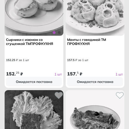
Сырники с изюмом со
Манты с говядиной ТМ
сгущенкой ТМПРОФКУХНЯ
ПРОФКУХНЯ
152
.
25
₽ за 1 шт
157
.
5
₽ за 1 шт
152
25
157
5
.
₽
.
₽
1 шт
1 шт
Ожидается поставка
Ожидается поставка