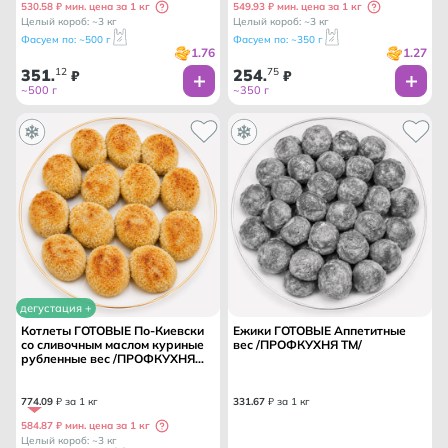
530.58 ₽ мин. цена за 1 кг
549.93 ₽ мин. цена за 1 кг
Целый короб: ~3 кг
Целый короб: ~3 кг
Фасуем по: ~500 г
Фасуем по: ~350 г
1.76
1.27
351
12
254
75
.
₽
.
₽
~500 г
~350 г
дегустация +
Котлеты ГОТОВЫЕ По-Киевски
Ежики ГОТОВЫЕ Аппетитные
со сливочным маслом куриные
вес /ПРОФКУХНЯ ТМ/
рубленные вес /ПРОФКУХНЯ
ТМ/
774
.
09
₽ за 1 кг
331
.
67
₽ за 1 кг
584.87 ₽ мин. цена за 1 кг
Целый короб: ~3 кг