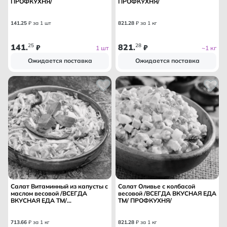
ПРОФКУХНЯ/
ПРОФКУХНЯ/
141
.
25
₽ за 1 шт
821
.
28
₽ за 1 кг
141
25
821
28
.
₽
.
₽
1 шт
~1 кг
Ожидается поставка
Ожидается поставка
Салат Витаминный из капусты с
Салат Оливье с колбасой
маслом весовой /ВСЕГДА
весовой /ВСЕГДА ВКУСНАЯ ЕДА
ВКУСНАЯ ЕДА ТМ/
ТМ/ ПРОФКУХНЯ/
ПРОФКУХНЯ/
713
.
66
₽ за 1 кг
821
.
28
₽ за 1 кг