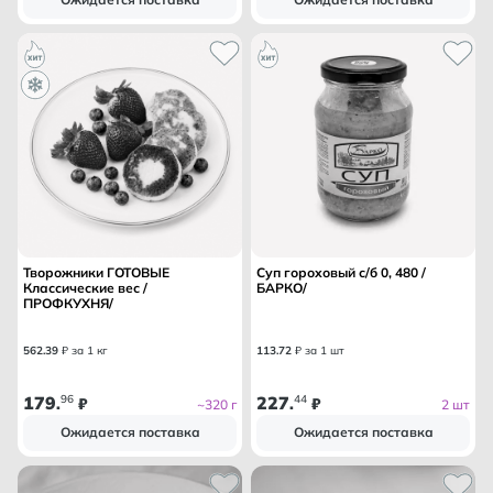
Творожники ГОТОВЫЕ
Суп гороховый с/б 0, 480 /
Классические вес /
БАРКО/
ПРОФКУХНЯ/
562
.
39
₽ за 1 кг
113
.
72
₽ за 1 шт
179
96
227
44
.
₽
.
₽
~320 г
2 шт
Ожидается поставка
Ожидается поставка