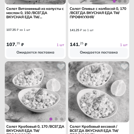
Салат Витаминный из капусты с
Салат Оливье с колбасой 0, 170
маслом 0, 150 /ВСЕГДА
/ВСЕГДА ВКУСНАЯ ЕДА ТМ/
ВКУСНАЯ ЕДА ТМ/
ПРОФКУХНЯ/
ПРОФКУХНЯ/
107
.
35
₽ за 1 шт
141
.
25
₽ за 1 шт
107
35
141
25
.
₽
.
₽
1 шт
1 шт
Ожидается поставка
Ожидается поставка
Салат Крабовый 0, 170 /ВСЕГДА
Салат Крабовый весовой /
ВКУСНАЯ ЕДА ТМ/
ВСЕГДА ВКУСНАЯ ЕДА ТМ/