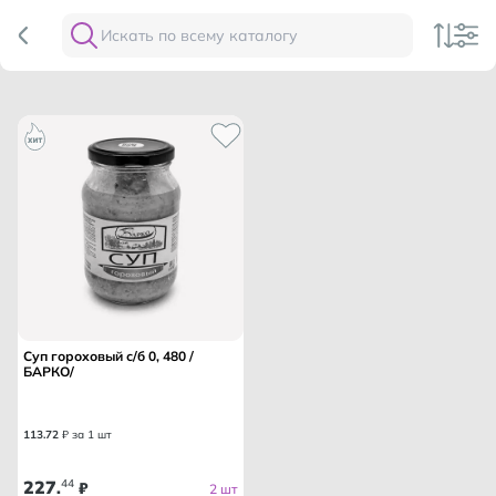
Суп гороховый с/б 0, 480 /
БАРКО/
113
.
72
₽ за 1 шт
227
44
.
₽
2 шт