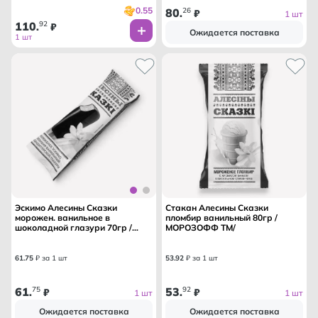
0.55
80
26
.
₽
1 шт
110
92
.
₽
Ожидается поставка
1 шт
Эскимо Алесины Сказки
Стакан Алесины Сказки
морожен. ванильное в
пломбир ванильный 80гр /
шоколадной глазури 70гр /
МОРОЗОФФ ТМ/
МОРОЗОФФ ТМ/
61
.
75
₽ за 1 шт
53
.
92
₽ за 1 шт
61
75
53
92
.
₽
.
₽
1 шт
1 шт
Ожидается поставка
Ожидается поставка