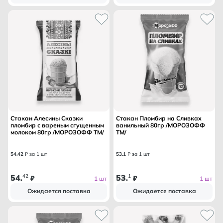
Стакан Алесины Сказки
Стакан Пломбир на Сливках
пломбир с вареным сгущенным
ванильный 80гр /МОРОЗОФФ
молоком 80гр /МОРОЗОФФ ТМ/
ТМ/
54
.
42
₽ за 1 шт
53
.
1
₽ за 1 шт
54
42
53
1
.
₽
.
₽
1 шт
1 шт
Ожидается поставка
Ожидается поставка