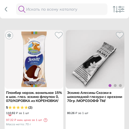
Пломбир морож. ванильное 15%
Эскимо Алесины Сказки в
в шок. глаз. эскимо флоупак 0,
шоколадной глазури с орехами
070/КОРОВКА из КОРЕНОВКИ/
70гр /МОРОЗОФФ ТМ/
5
(2)
110
.
92
₽ за 1 шт
80
.
26
₽ за 1 шт
97.32 ₽ мин. цена за 1 шт
Масса нетто: 70 г