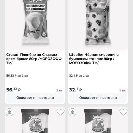
Стакан Пломбир на Сливках
Щербет Чёрная смородина
крем-брюле 80гр /МОРОЗОФФ
бумажном стакане 90гр /
ТМ/
МОРОЗОФФ ТМ/
56
.
33
₽ за 1 шт
32
.
4
₽ за 1 шт
56
33
32
4
.
₽
.
₽
1 шт
1 шт
Ожидается поставка
Ожидается поставка