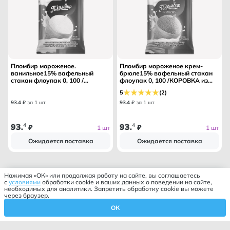
Пломбир мороженое.
Пломбир мороженое крем-
ванильное15% вафельный
брюле15% вафельный стакан
стакан флоупак 0, 100 /
флоупак 0, 100 /КОРОВКА из
КОРОВКА из КОРЕНОВКИ/
КОРЕНОВКИ/
5
(2)
93
.
4
₽ за 1 шт
93
.
4
₽ за 1 шт
93
4
93
4
.
₽
.
₽
1 шт
1 шт
Ожидается поставка
Ожидается поставка
Нажимая «ОК» или продолжая работу на сайте, вы соглашаетесь
с
условиями
обработки cookie и ваших данных о поведении на сайте,
необходимых для аналитики. Запретить обработку cookie вы можете
через браузер.
ОК
Корзина
Профиль
Избранное
Главная
Каталог