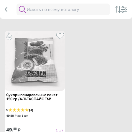
Сухари панировочные пакет
150 гр /АЛЬТАСПАЙС ТМ/
5
(3)
49
.
88
₽ за 1 шт
49
88
.
₽
1 шт