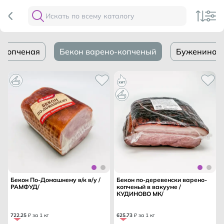
окопченая
Бекон варено-копченый
Буженина з
Бекон По-Домашнему в/к в/у /
Бекон по-деревенски варено-
РАМФУД/
копченый в вакууме /
КУДИНОВО МК/
722
.
25
₽ за 1 кг
625
.
73
₽ за 1 кг