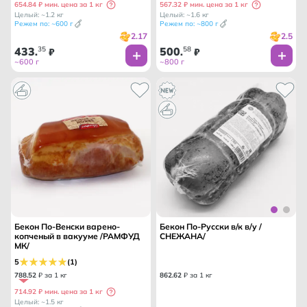
654.84 ₽ мин. цена за 1 кг
567.32 ₽ мин. цена за 1 кг
Целый: ~1.2 кг
Целый: ~1.6 кг
Режем по: ~600 г
Режем по: ~800 г
2.17
2.5
433
35
500
58
.
₽
.
₽
~600 г
~800 г
Бекон По-Венски варено-
Бекон По-Русски в/к в/у /
копченый в вакууме /РАМФУД
СНЕЖАНА/
МК/
5
(1)
788
.
52
₽ за 1 кг
862
.
62
₽ за 1 кг
714.92 ₽ мин. цена за 1 кг
Целый: ~1.5 кг