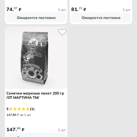
74
97
81
15
.
₽
.
₽
1 шт
1 шт
Ожидается поставка
Ожидается поставка
Семечки жареные пакет 200 гр
/ОТ МАРТИНА ТМ/
5
(1)
147
.
86
₽ за 1 шт
147
86
.
₽
1 шт