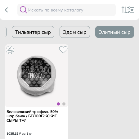
ры
Тильзитер сыр
Эдам сыр
Элитный сыр
Беловежский трюфель 50%
шар бзмж / БЕЛОВЕЖСКИЕ
СЫРЫ ТМ/
1035
.
15
₽ за 1 кг