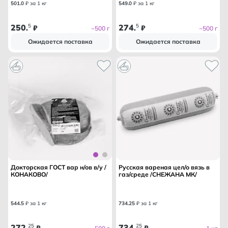
501
.
0
₽ за 1 кг
549
.
0
₽ за 1 кг
250
5
274
5
.
₽
.
₽
~500 г
~500 г
Ожидается поставка
Ожидается поставка
Докторская ГОСТ вар н/ов в/у /
Русская вареная цел/о вязь в
КОНАКОВО/
газ/среде /СНЕЖАНА МК/
544
.
5
₽ за 1 кг
734
.
25
₽ за 1 кг
272
25
734
25