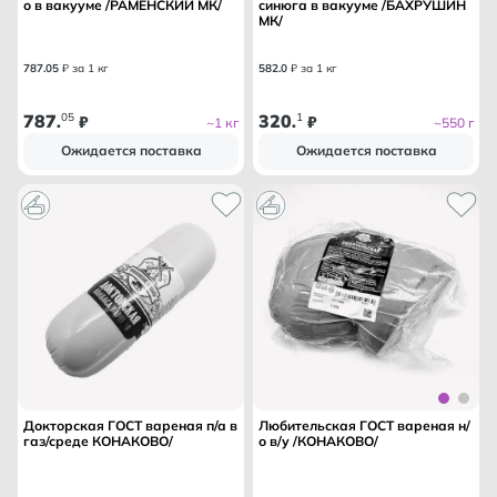
о в вакууме /РАМЕНСКИЙ МК/
синюга в вакууме /БАХРУШИН
МК/
787
.
05
₽ за 1 кг
582
.
0
₽ за 1 кг
787
05
320
1
.
₽
.
₽
~1 кг
~550 г
Ожидается поставка
Ожидается поставка
Докторская ГОСТ вареная п/а в
Любительская ГОСТ вареная н/
газ/среде КОНАКОВО/
о в/у /КОНАКОВО/