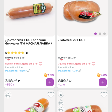
Докторская ГОСТ вареная
Любительск ГОСТ
белкозин /ТМ МЯСНАЯ ЛАВКА /
5
(1)
579
.
68
₽ за 1 кг
809
.
4
₽ за 1 кг
525.57 ₽ мин. цена за 1 кг
733.86 ₽ мин. цена за 1 кг
Целый: ~1.1 кг
Целый: ~3 кг
Режем по: ~550 г
Режем по: ~1 кг
1.59
4.05
318
82
809
4
.
₽
.
₽
~550 г
~1 кг