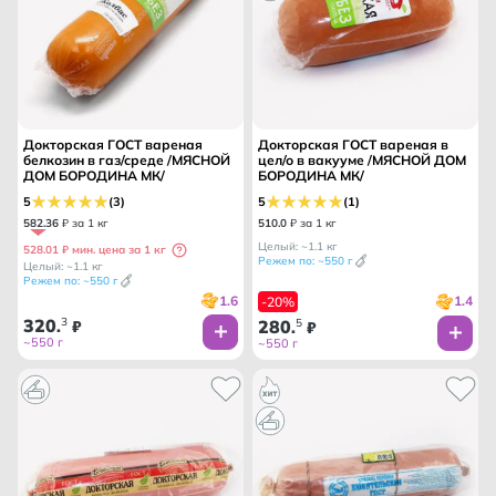
Докторская ГОСТ вареная
Докторская ГОСТ вареная в
белкозин в газ/среде /МЯСНОЙ
цел/о в вакууме /МЯСНОЙ ДОМ
ДОМ БОРОДИНА МК/
БОРОДИНА МК/
5
(3)
5
(1)
582
.
36
₽ за 1 кг
510
.
0
₽ за 1 кг
Целый: ~1.1 кг
528.01 ₽ мин. цена за 1 кг
Режем по: ~550 г
Целый: ~1.1 кг
Режем по: ~550 г
1.6
1.4
-20%
320
3
280
5
.
₽
.
₽
~550 г
~550 г