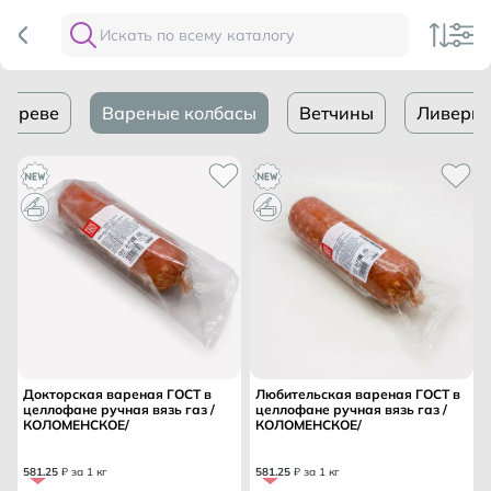
 череве
Вареные колбасы
Ветчины
Ливерны
Докторская вареная ГОСТ в
Любительская вареная ГОСТ в
целлофане ручная вязь газ /
целлофане ручная вязь газ /
КОЛОМЕНСКОЕ/
КОЛОМЕНСКОЕ/
581
.
25
₽ за 1 кг
581
.
25
₽ за 1 кг