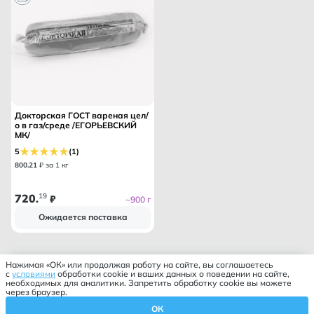
Докторская ГОСТ вареная цел/
о в газ/среде /ЕГОРЬЕВСКИЙ
МК/
5
(1)
800
.
21
₽ за 1 кг
720
19
.
₽
~900 г
Ожидается поставка
Нажимая «ОК» или продолжая работу на сайте, вы соглашаетесь
с
условиями
обработки cookie и ваших данных о поведении на сайте,
необходимых для аналитики. Запретить обработку cookie вы можете
через браузер.
ОК