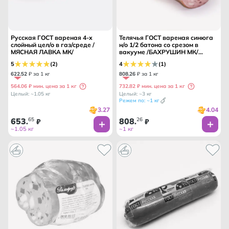
Русская ГОСТ вареная 4-х
Телячья ГОСТ вареная синюга
слойный цел/о в газ/среде /
н/о 1/2 батона со срезом в
МЯСНАЯ ЛАВКА МК/
вакууме /БАХРУШИН МК/
ГРОССШЕФ ТМ/
5
(2)
4
(1)
622
.
52
₽ за 1 кг
808
.
26
₽ за 1 кг
564.06 ₽ мин. цена за 1 кг
732.82 ₽ мин. цена за 1 кг
Целый: ~1.05 кг
Целый: ~3 кг
Режем по: ~1 кг
3.27
4.04
653
65
808
26
.
₽
.
₽
~1.05 кг
~1 кг