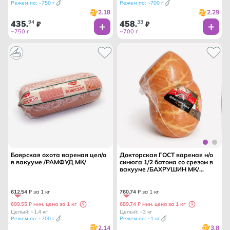
Режем по: ~750 г
Режем по: ~700 г
2.18
2.29
435
94
458
33
.
₽
.
₽
~750 г
~700 г
Боярская охота вареная цел/о
Докторская ГОСТ вареная н/о
в вакууме /РАМФУД МК/
синюга 1/2 батона со срезом в
вакууме /БАХРУШИН МК/
ГРОССШЕФ ТМ/
612
.
54
₽ за 1 кг
760
.
74
₽ за 1 кг
609.55 ₽ мин. цена за 1 кг
689.74 ₽ мин. цена за 1 кг
Целый: ~1.4 кг
Целый: ~3 кг
Режем по: ~700 г
Режем по: ~1 кг
2.14
3.8