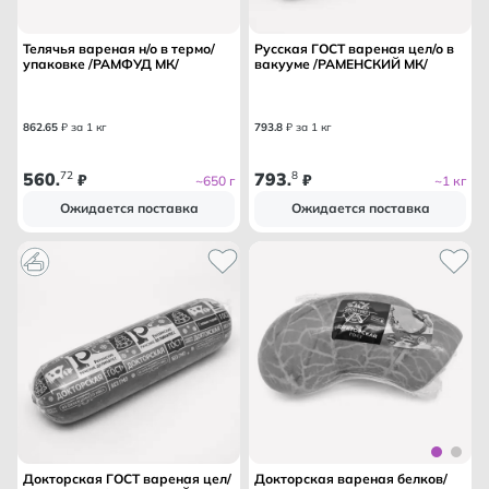
Телячья вареная н/о в термо/
Русская ГОСТ вареная цел/о в
упаковке /РАМФУД МК/
вакууме /РАМЕНСКИЙ МК/
862
.
65
₽ за 1 кг
793
.
8
₽ за 1 кг
560
72
793
8
.
₽
.
₽
~650 г
~1 кг
Ожидается поставка
Ожидается поставка
Докторская ГОСТ вареная цел/
Докторская вареная белков/