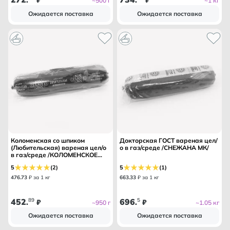
.
₽
.
₽
~500 г
~1 кг
Ожидается поставка
Ожидается поставка
Коломенская со шпиком
Докторская ГОСТ вареная цел/
(Любительская) вареная цел/о
о в газ/среде /СНЕЖАНА МК/
в газ/среде /КОЛОМЕНСКОЕ
МК/
5
(2)
5
(1)
476
.
73
₽ за 1 кг
663
.
33
₽ за 1 кг
452
89
696
5
.
₽
.
₽
~950 г
~1.05 кг
Ожидается поставка
Ожидается поставка