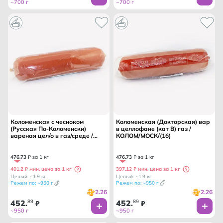
~700 г
~700 г
Коломенская с чесноком
Коломенская (Докторская) вар
(Русская По-Коломенски)
в целлофане (кат В) газ /
вареная цел/о в газ/среде /
КОЛОМ/МОСК/(1б)
КОЛОМЕНСКОЕ МК/
476
.
73
₽ за 1 кг
476
.
73
₽ за 1 кг
401.2 ₽ мин. цена за 1 кг
397.12 ₽ мин. цена за 1 кг
Целый: ~1.9 кг
Целый: ~1.9 кг
Режем по: ~950 г
Режем по: ~950 г
2.26
2.26
452
89
452
89
.
₽
.
₽
~950 г
~950 г