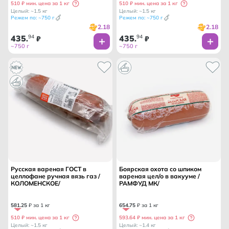
510 ₽ мин. цена за 1 кг
510 ₽ мин. цена за 1 кг
Целый: ~1.5 кг
Целый: ~1.5 кг
Режем по: ~750 г
Режем по: ~750 г
2.18
2.18
435
94
435
94
.
₽
.
₽
~750 г
~750 г
Русская вареная ГОСТ в
Боярская охота со шпиком
целлофане ручная вязь газ /
вареная цел/о в вакууме /
КОЛОМЕНСКОЕ/
РАМФУД МК/
581
.
25
₽ за 1 кг
654
.
75
₽ за 1 кг
510 ₽ мин. цена за 1 кг
593.64 ₽ мин. цена за 1 кг
Целый: ~1.5 кг
Целый: ~1.4 кг