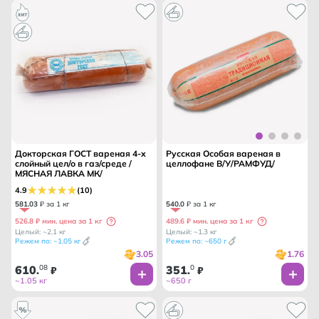
Докторская ГОСТ вареная 4-х
Русская Особая вареная в
слойный цел/о в газ/среде /
целлофане В/У/РАМФУД/
МЯСНАЯ ЛАВКА МК/
4.9
(10)
581
.
03
₽ за 1 кг
540
.
0
₽ за 1 кг
526.8 ₽ мин. цена за 1 кг
489.6 ₽ мин. цена за 1 кг
Целый: ~2.1 кг
Целый: ~1.3 кг
Режем по: ~1.05 кг
Режем по: ~650 г
3.05
1.76
610
08
351
0
.
₽
.
₽
~1.05 кг
~650 г