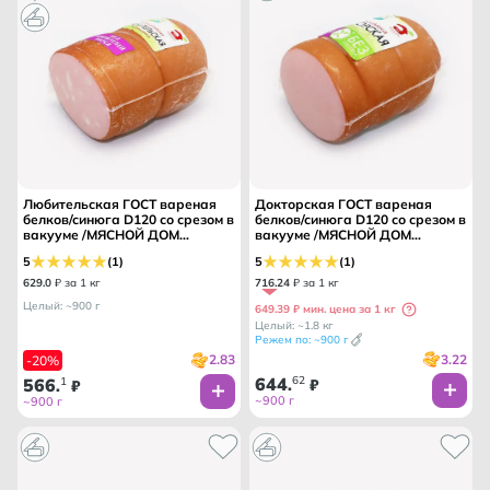
Любительская ГОСТ вареная
Докторская ГОСТ вареная
белков/синюга D120 со срезом в
белков/синюга D120 со срезом в
вакууме /МЯСНОЙ ДОМ
вакууме /МЯСНОЙ ДОМ
БОРОДИНА МК/
БОРОДИНА МК/
5
(1)
5
(1)
629
.
0
₽ за 1 кг
716
.
24
₽ за 1 кг
Целый: ~900 г
649.39 ₽ мин. цена за 1 кг
Целый: ~1.8 кг
Режем по: ~900 г
3.22
2.83
-20%
644
62
566
1
.
₽
.
₽
~900 г
~900 г