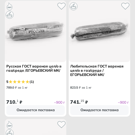
Русская ГОСТ вареная цел/о в
Любительская ГОСТ вареная
газ/среде /ЕГОРЬЕВСКИЙ МК/
цел/о в газ/среде /
ЕГОРЬЕВСКИЙ МК/
5
(1)
789
.
0
₽ за 1 кг
823
.
5
₽ за 1 кг
710
1
741
15
.
₽
.
₽
~900 г
~900 г
Ожидается поставка
Ожидается поставка