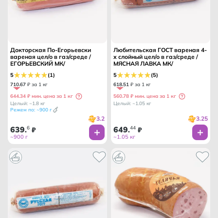
Докторская По-Егорьевски
Любительская ГОСТ вареная 4-
вареная цел/о в газ/среде /
х слойный цел/о в газ/среде /
ЕГОРЬЕВСКИЙ МК/
МЯСНАЯ ЛАВКА МК/
5
(1)
5
(5)
710
.
67
₽ за 1 кг
618
.
51
₽ за 1 кг
644.34 ₽ мин. цена за 1 кг
560.78 ₽ мин. цена за 1 кг
Целый: ~1.8 кг
Целый: ~1.05 кг
Режем по: ~900 г
3.2
3.25
639
6
649
44
.
₽
.
₽
~900 г
~1.05 кг