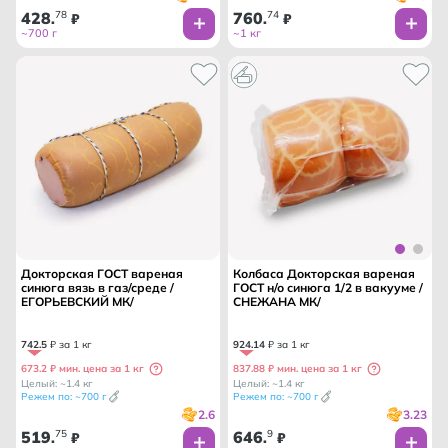
428
78
760
74
.
₽
.
₽
~700 г
~1 кг
Докторская ГОСТ вареная
Колбаса Докторская вареная
синюга вязь в газ/среде /
ГОСТ н/о синюга 1/2 в вакууме /
ЕГОРЬЕВСКИЙ МК/
СНЕЖАНА МК/
742
.
5
₽ за 1 кг
924
.
14
₽ за 1 кг
673.2 ₽ мин. цена за 1 кг
837.88 ₽ мин. цена за 1 кг
Целый: ~1.4 кг
Целый: ~1.4 кг
Режем по: ~700 г
Режем по: ~700 г
2.6
3.23
519
75
646
9
.
₽
.
₽