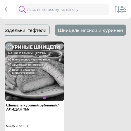
икадельки, тефтели
Шницель мясной и куриный
Шницель куриный рубленый /
АЛИДАН ТМ/
532
.
97
₽ за 1 кг