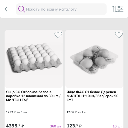
Яйцо СО Отборное белое в
Яйцо ФАС С1 белое Деревен
коробке 12 вложений по 30 шт. /
МИЛТЭН 1*10шт/36вл/ срок 90
МИЛТЭН ТМ/
СУТ
12
.
21
₽ за 1 шт
12
.
36
₽ за 1 шт
4395
6
123
6
.
₽
.
₽
360 шт
10 шт