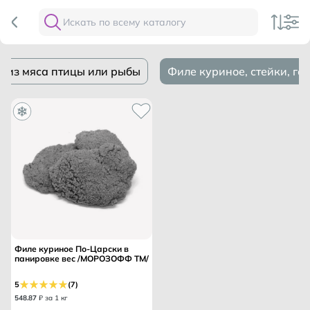
ы из мяса птицы или рыбы
Филе куриное, стейки, га
Филе куриное По-Царски в
панировке вес /МОРОЗОФФ ТМ/
5
(7)
548
.
87
₽ за 1 кг