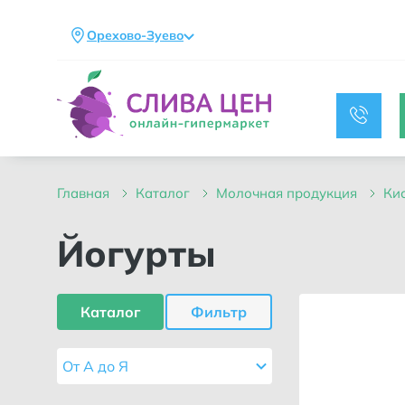
Орехово-Зуево
главная
каталог
молочная продукция
к
Йогурты
Каталог
Фильтр
От А до Я