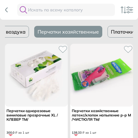
ли воздуха
Перчатки хозяйственные
Платочки 
Перчатки одноразовые
Перчатки хозяйственные
виниловые прозрачные XL /
латекс/хлопок напыление р-р М
КЛЕВЕР ТМ/
/ЧИСТЮЛЯ ТМ/
300
.
0
₽ за 1 шт
138
.
33
₽ за 1 шт