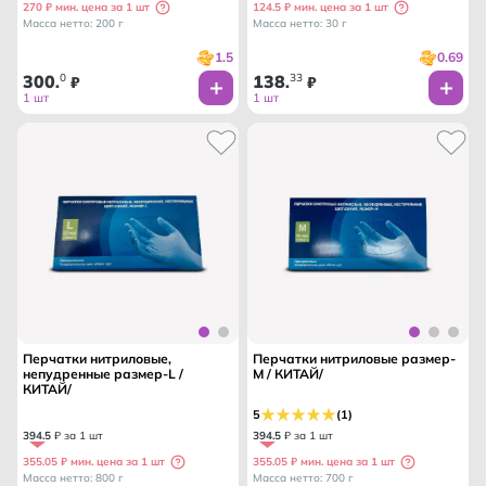
270 ₽ мин. цена за 1 шт
124.5 ₽ мин. цена за 1 шт
Масса нетто: 200 г
Масса нетто: 30 г
1.5
0.69
300
0
138
33
.
₽
.
₽
1 шт
1 шт
Перчатки нитриловые,
Перчатки нитриловые размер-
непудренные размер-L /
M / КИТАЙ/
КИТАЙ/
5
(1)
394
.
5
₽ за 1 шт
394
.
5
₽ за 1 шт
355.05 ₽ мин. цена за 1 шт
355.05 ₽ мин. цена за 1 шт
Масса нетто: 800 г
Масса нетто: 700 г