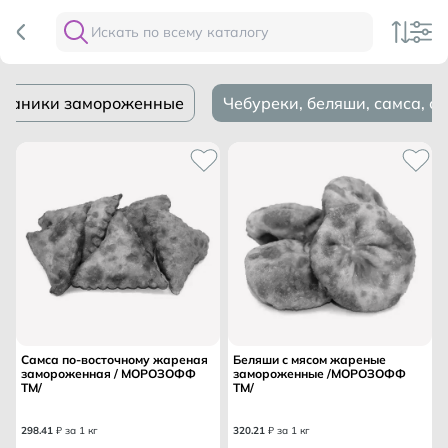
драники замороженные
Чебуреки, беляши, самса, 
Самса по-восточному жареная
Беляши с мясом жареные
замороженная / МОРОЗОФФ
замороженные /МОРОЗОФФ
ТМ/
ТМ/
298
.
41
₽ за 1 кг
320
.
21
₽ за 1 кг