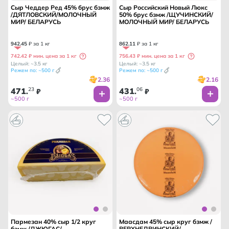
Сыр Чеддер Ред 45% брус бзмж
Сыр Российский Новый Люкс
/ДЯТЛОВСКИЙ/МОЛОЧНЫЙ
50% брус бзмж /ЩУЧИНСКИЙ/
МИР/ БЕЛАРУСЬ
МОЛОЧНЫЙ МИР/ БЕЛАРУСЬ
942
.
45
₽ за 1 кг
862
.
11
₽ за 1 кг
742.42 ₽ мин. цена за 1 кг
756.43 ₽ мин. цена за 1 кг
Целый: ~3.5 кг
Целый: ~3.5 кг
Режем по: ~500 г
Режем по: ~500 г
2.36
2.16
471
23
431
06
.
₽
.
₽
~500 г
~500 г
Пармезан 40% сыр 1/2 круг
Маасдам 45% сыр круг бзмж /
бзмж /ДЖЮГАС/
ВЕРХНЕДВИНСКИЙ/