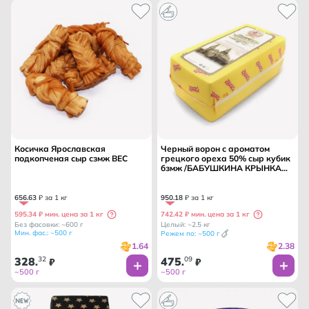
Косичка Ярославская
Черный ворон с ароматом
подкопченая сыр сзмж ВЕС
грецкого ореха 50% сыр кубик
бзмж /БАБУШКИНА КРЫНКА
ММК/
656
.
63
₽ за 1 кг
950
.
18
₽ за 1 кг
595.34 ₽ мин. цена за 1 кг
742.42 ₽ мин. цена за 1 кг
Без фасовки: ~600 г
Целый: ~2.5 кг
Мин. фас.: ~500 г
Режем по: ~500 г
1.64
2.38
328
32
475
09
.
₽
.
₽
~500 г
~500 г