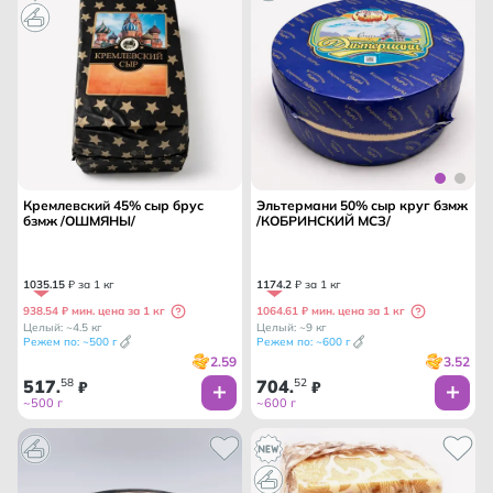
Кремлевский 45% сыр брус
Эльтермани 50% сыр круг бзмж
бзмж /ОШМЯНЫ/
/КОБРИНСКИЙ МСЗ/
1035
.
15
₽ за 1 кг
1174
.
2
₽ за 1 кг
938.54 ₽ мин. цена за 1 кг
1064.61 ₽ мин. цена за 1 кг
Целый: ~4.5 кг
Целый: ~9 кг
Режем по: ~500 г
Режем по: ~600 г
2.59
3.52
517
58
704
52
.
₽
.
₽
~500 г
~600 г