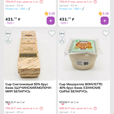
756.43 ₽ мин. цена за 1 кг
756.43 ₽ мин. цена за 1 кг
Целый: ~3.5 кг
Целый: ~3.5 кг
Режем по: ~500 г
Режем по: ~500 г
2.16
2.16
431
06
431
06
.
₽
.
₽
~500 г
~500 г
Сыр Сметанковый 50% брус
Сыр Моцарелла BONVISTTO
бзмж /ЩУЧИНСКИЙ/МОЛОЧН
40% брус бзмж /СЕННСКИЕ
МИР/ БЕЛАРУСЬ
СЫРЫ/ БЕЛАРУСЬ
862
.
11
₽ за 1 кг
670
.
53
₽ за 1 кг
756.43 ₽ мин. цена за 1 кг
588.34 ₽ мин. цена за 1 кг
Целый: ~3.5 кг
Целый: ~1 кг