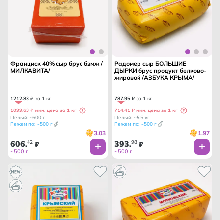
Франциск 40% сыр брус бзмж /
Радомер сыр БОЛЬШИЕ
МИЛКАВИТА/
ДЫРКИ брус продукт белково-
жировой /АЗБУКА КРЫМА/
1212
.
83
₽ за 1 кг
787
.
95
₽ за 1 кг
1099.63 ₽ мин. цена за 1 кг
714.41 ₽ мин. цена за 1 кг
Целый: ~600 г
Целый: ~5.5 кг
Режем по: ~500 г
Режем по: ~500 г
3.03
1.97
606
42
393
98
.
₽
.
₽
~500 г
~500 г