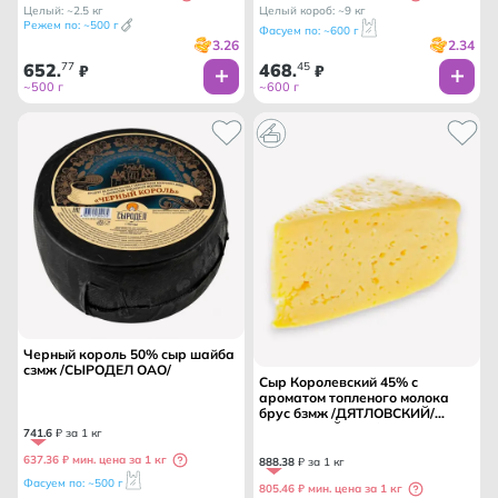
Целый: ~2.5 кг
Целый короб: ~9 кг
Режем по: ~500 г
Фасуем по: ~600 г
3.26
2.34
652
77
468
45
.
₽
.
₽
~500 г
~600 г
Черный король 50% сыр шайба
сзмж /СЫРОДЕЛ ОАО/
Сыр Королевский 45% с
ароматом топленого молока
брус бзмж /ДЯТЛОВСКИЙ/
МОЛОЧНЫЙ МИР/ БЕЛАРУСЬ
741
.
6
₽ за 1 кг
637.36 ₽ мин. цена за 1 кг
888
.
38
₽ за 1 кг
Фасуем по: ~500 г
805.46 ₽ мин. цена за 1 кг