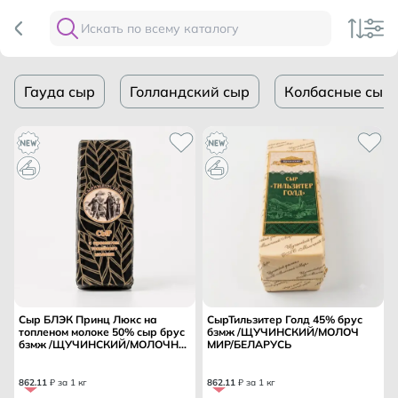
Гауда сыр
Голландский сыр
Колбасные сыр
Сыр БЛЭК Принц Люкс на
СырТильзитер Голд 45% брус
топленом молоке 50% сыр брус
бзмж /ЩУЧИНСКИЙ/МОЛОЧ
бзмж /ЩУЧИНСКИЙ/МОЛОЧН
МИР/БЕЛАРУСЬ
МИР/ БЕЛАРУСЬ
862
.
11
₽ за 1 кг
862
.
11
₽ за 1 кг