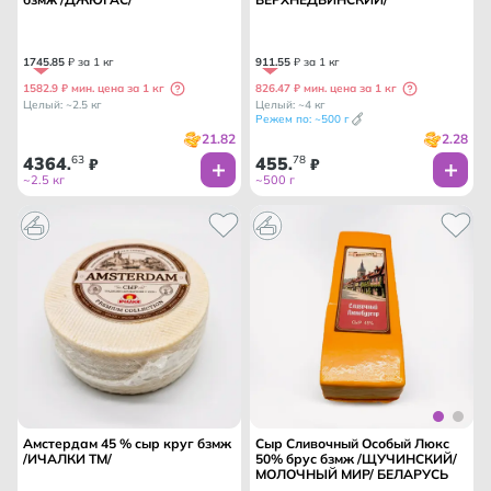
1745
.
85
₽ за 1 кг
911
.
55
₽ за 1 кг
1582.9 ₽ мин. цена за 1 кг
826.47 ₽ мин. цена за 1 кг
Целый: ~2.5 кг
Целый: ~4 кг
Режем по: ~500 г
21.82
2.28
4364
63
455
78
.
₽
.
₽
~2.5 кг
~500 г
Амстердам 45 % сыр круг бзмж
Сыр Сливочный Особый Люкс
/ИЧАЛКИ ТМ/
50% брус бзмж /ЩУЧИНСКИЙ/
МОЛОЧНЫЙ МИР/ БЕЛАРУСЬ