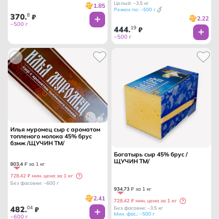
Целый: ~3.5 кг
1.85
Режем по: ~500 г
370
8
.
₽
2.22
~500 г
444
19
.
₽
~500 г
Илья муромец сыр с ароматом
топленого молока 45% брус
бзмж /ЩУЧИН ТМ/
Богатырь сыр 45% брус /
ЩУЧИН ТМ/
803
.
4
₽ за 1 кг
728.42 ₽ мин. цена за 1 кг
Без фасовки: ~600 г
934
.
73
₽ за 1 кг
2.41
728.42 ₽ мин. цена за 1 кг
482
04
Без фасовки: ~3.5 кг
.
₽
Мин. фас.: ~500 г
~600 г