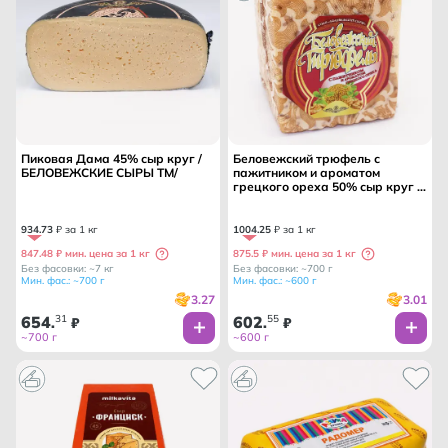
Пиковая Дама 45% сыр круг /
Беловежский трюфель с
БЕЛОВЕЖСКИЕ СЫРЫ ТМ/
пажитником и ароматом
грецкого ореха 50% сыр круг /
БЕЛОВЕЖСКИЕ СЫРЫ ТМ/
934
.
73
₽ за 1 кг
1004
.
25
₽ за 1 кг
847.48 ₽ мин. цена за 1 кг
875.5 ₽ мин. цена за 1 кг
Без фасовки: ~7 кг
Без фасовки: ~700 г
Мин. фас.: ~700 г
Мин. фас.: ~600 г
3.27
3.01
654
31
602
55
.
₽
.
₽
~700 г
~600 г