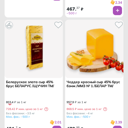
2.34
467
37
.
₽
~500 г
Беларускае злата сыр 45%
Чеддер красный сыр 45% брус
брус БЕЛАРУС /ЩУЧИН ТМ/
бзмж /ММЗ № 1 /БЕЛАР ТМ/
803
.
4
₽ за 1 кг
957
.
9
₽ за 1 кг
728.42 ₽ мин. цена за 1 кг
868.5 ₽ мин. цена за 1 кг
Без фасовки: ~3.5 кг
Без фасовки: ~4 кг
Мин. фас.: ~500 г
Мин. фас.: ~500 г
2.01
2.39
7
95