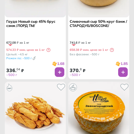
Гауда Новый сыр 45% брус
Сливочный сыр 50% круг бзмж /
сзмж /ЛОРД ТМ/
СТАРОДУБ/BOSCONE/
672
.
08
₽ за 1 кг
741
.
6
₽ за 1 кг
574.33 ₽ мин. цена за 1 кг
658.38 ₽ мин. цена за 1 кг
Целый: ~4.5 кг
Без фасовки: ~500 г
Режем по: ~500 г
1.68
1.85
336
04
370
8
.
₽
.
₽
~500 г
~500 г