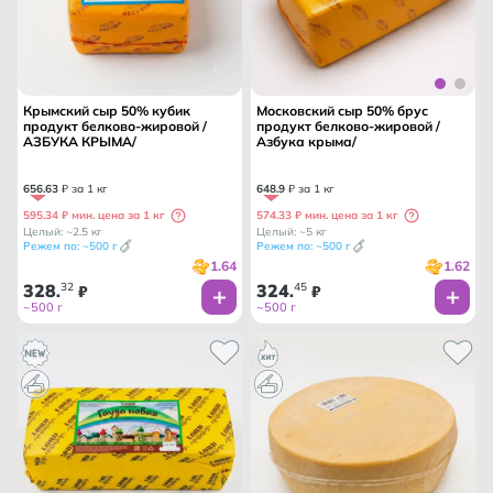
Крымский сыр 50% кубик
Московский сыр 50% брус
продукт белково-жировой /
продукт белково-жировой /
АЗБУКА КРЫМА/
Азбука крыма/
656
.
63
₽ за 1 кг
648
.
9
₽ за 1 кг
595.34 ₽ мин. цена за 1 кг
574.33 ₽ мин. цена за 1 кг
Целый: ~2.5 кг
Целый: ~5 кг
Режем по: ~500 г
Режем по: ~500 г
1.64
1.62
328
32
324
45
.
₽
.
₽
~500 г
~500 г