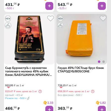
431
06
543
45
.
₽
.
₽
~500 г
~525 г
Сыр БурмистрЪ с ароматом
Гауда 45% ГОСТсыр брус бзмж
топленого молока 45% кубик
СТАРОДУБ/BOSCONE
бзмж /БАБУШКИНА КРЫНКА/
БЕЛАРУСЬ
933
.
95
₽ за 1 кг
726
.
15
₽ за 1 кг
819.47 ₽ мин. цена за 1 кг
658.38 ₽ мин. цена за 1 кг
Целый: ~4.5 кг
Без фасовки: ~500 г
Режем по: ~500 г
2.33
1.82
466
98
363
08
.
₽
.
₽