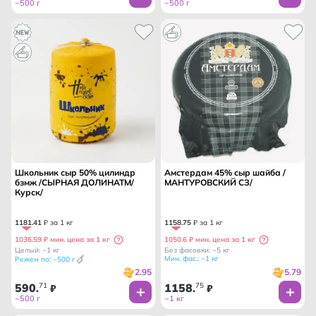
~500 г
~500 г
Школьник сыр 50% цилиндр
Амстердам 45% сыр шайба /
бзмж /СЫРНАЯ ДОЛИНАТМ/
МАНТУРОВСКИЙ СЗ/
Курск/
1181
.
41
₽ за 1 кг
1158
.
75
₽ за 1 кг
1036.59 ₽ мин. цена за 1 кг
1050.6 ₽ мин. цена за 1 кг
Целый: ~1 кг
Без фасовки: ~5 кг
Мин. фас.: ~1 кг
Режем по: ~500 г
2.95
5.79
590
71
1158
75
.
₽
.
₽
~500 г
~1 кг