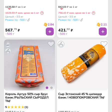
1135
.
58
₽ за 1 кг
842
.
03
₽ за 1 кг
1029.59 ₽ мин. цена за 1 кг
756.43 ₽ мин. цена за 1 кг
Целый: ~3.5 кг
Целый: ~3.5 кг
Режем по: ~500 г
Режем по: ~500 г
2.84
2.11
567
79
421
02
.
₽
.
₽
~500 г
~500 г
Король Артур 50% сыр брус
Сыр Эстонский 45 % цилиндр
бзмж /РЫЛЬСКИЙ СЫРОДЕЛ
бзмж / НОВОПОКРОВСКИЙ ТМ/
ТМ/
5
(1)
1143
.
3
₽ за 1 кг
1181
.
93
₽ за 1 кг