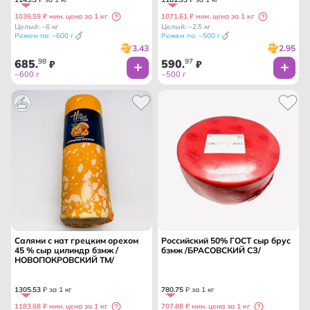
1036.59 ₽ мин. цена за 1 кг
1071.61 ₽ мин. цена за 1 кг
Целый: ~6 кг
Целый: ~2.5 кг
Режем по: ~600 г
Режем по: ~500 г
3.43
2.95
685
98
590
97
.
₽
.
₽
~600 г
~500 г
Салями с нат грецким орехом
Российский 50% ГОСТ сыр брус
45 % сыр цилиндр бзмж /
бзмж /БРАСОВСКИЙ СЗ/
НОВОПОКРОВСКИЙ ТМ/
1305
.
53
₽ за 1 кг
780
.
75
₽ за 1 кг
1183.68 ₽ мин. цена за 1 кг
707.88 ₽ мин. цена за 1 кг