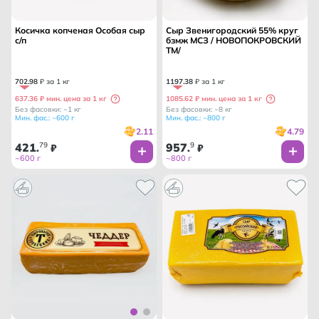
Косичка копченая Особая сыр
Сыр Звенигородский 55% круг
с/п
бзмж МСЗ / НОВОПОКРОВСКИЙ
ТМ/
702
.
98
₽ за 1 кг
1197
.
38
₽ за 1 кг
637.36 ₽ мин. цена за 1 кг
1085.62 ₽ мин. цена за 1 кг
Без фасовки: ~1 кг
Без фасовки: ~8 кг
Мин. фас.: ~600 г
Мин. фас.: ~800 г
2.11
4.79
421
79
957
9
.
₽
.
₽
~600 г
~800 г