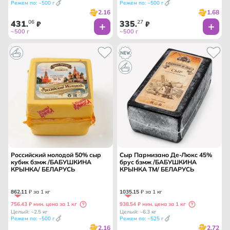
Режем по: ~500 г
Режем по: ~500 г
2.16
1.68
431
06
335
27
.
₽
.
₽
~500 г
~500 г
Российский молодой 50% сыр
Сыр Пармизано Де-Люкс 45%
кубик бзмж /БАБУШКИНА
брус бзмж /БАБУШКИНА
КРЫНКА/ БЕЛАРУСЬ
КРЫНКА ТМ/ БЕЛАРУСЬ
862
.
11
₽ за 1 кг
1035
.
15
₽ за 1 кг
756.43 ₽ мин. цена за 1 кг
938.54 ₽ мин. цена за 1 кг
Целый: ~2.5 кг
Целый: ~6.3 кг
Режем по: ~500 г
Режем по: ~525 г
2.16
2.72