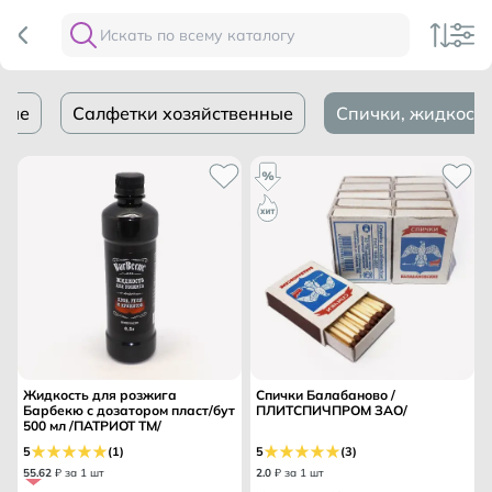
ные
Салфетки хозяйственные
Спички, жидкость
Жидкость для розжига
Спички Балабаново /
Барбекю с дозатором пласт/бут
ПЛИТСПИЧПРОМ ЗАО/
500 мл /ПАТРИОТ ТМ/
5
(1)
5
(3)
55
.
62
₽ за 1 шт
2
.
0
₽ за 1 шт