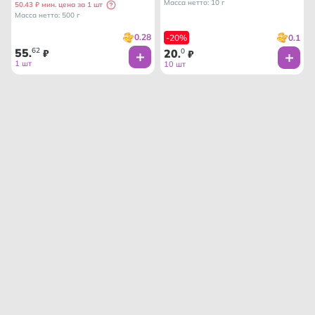
Масса нетто: 10 г
50.43 ₽ мин. цена за 1 шт
Масса нетто: 500 г
0.28
0.1
-20%
55
62
20
0
.
₽
.
₽
1 шт
10 шт