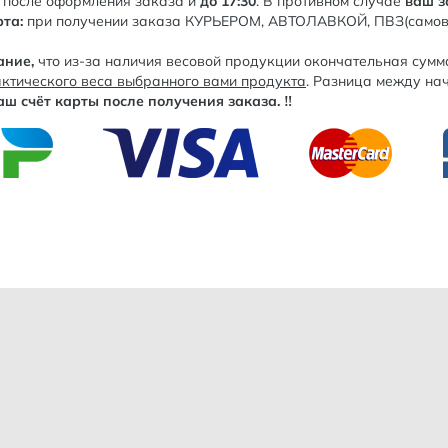
после оформления заказа и
до 17:30
. В противном случае
ваш з
рта:
при получении заказа КУРЬЕРОМ, АВТОЛАВКОЙ, ПВЗ(само
ание,
что из-за наличия весовой продукции окончательная сумм
актического веса выбранного вами продукта
. Разница между на
ш счёт карты после получения заказа. ‼️