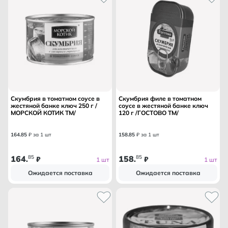
Скумбрия в томатном соусе в
Скумбрия филе в томатном
жестяной банке ключ 250 г /
соусе в жестяной банке ключ
МОРСКОЙ КОТИК ТМ/
120 г /ГОСТОВО ТМ/
164
.
85
₽ за 1 шт
158
.
85
₽ за 1 шт
164
85
158
85
.
₽
.
₽
1 шт
1 шт
Ожидается поставка
Ожидается поставка