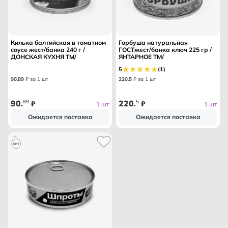
Килька балтийская в томатном
Горбуша натуральная
соусе жест/банка 240 г /
ГОСТжест/банка ключ 225 гр /
ДОНСКАЯ КУХНЯ ТМ/
ЯНТАРНОЕ ТМ/
5
(1)
90
.
89
₽ за 1 шт
220
.
5
₽ за 1 шт
90
89
220
5
.
₽
.
₽
1 шт
1 шт
Ожидается поставка
Ожидается поставка