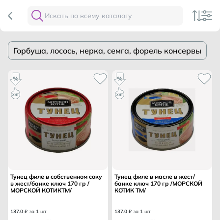
Горбуша, лосось, нерка, семга, форель консервы
Тунец филе в собственном соку
Тунец филе в масле в жест/
в жест/банке ключ 170 гр /
банке ключ 170 гр /МОРСКОЙ
МОРСКОЙ КОТИКТМ/
КОТИК ТМ/
137
.
0
₽ за 1 шт
137
.
0
₽ за 1 шт