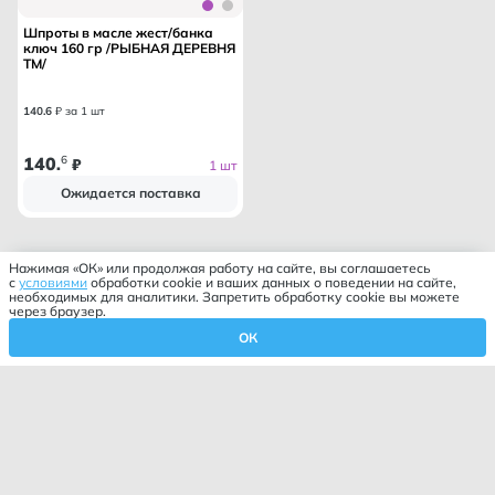
Шпроты в масле жест/банка
ключ 160 гр /РЫБНАЯ ДЕРЕВНЯ
ТМ/
140
.
6
₽ за 1 шт
140
6
.
₽
1 шт
Ожидается поставка
Нажимая «ОК» или продолжая работу на сайте, вы соглашаетесь
с
условиями
обработки cookie и ваших данных о поведении на сайте,
необходимых для аналитики. Запретить обработку cookie вы можете
через браузер.
ОК
Корзина
Профиль
Избранное
Главная
Каталог
Фильтр
Закрыть
Сортировка
Закрыть
По умолчанию
Хит продаж