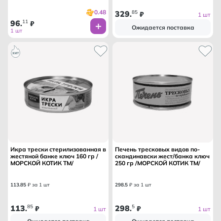
0.48
329
85
.
₽
1 шт
96
11
.
₽
Ожидается поставка
1 шт
Икра трески стерилизованная в
Печень тресковых видов по-
жестяной банке ключ 160 гр /
скандинавски жест/банка ключ
МОРСКОЙ КОТИК ТМ/
250 гр /МОРСКОЙ КОТИК ТМ/
113
.
85
₽ за 1 шт
298
.
5
₽ за 1 шт
113
85
298
5
.
₽
.
₽
1 шт
1 шт