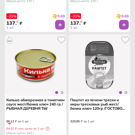
Масса нетто: 170 г
Масса нетто: 170 г
0.69
0.69
-20%
-20%
137
0
137
0
.
₽
.
₽
1 шт
1 шт
Килька обжаренная в томатном
Паштет из печени трески и
соусе жест/банка ключ 240 гр /
икры тресковых рыб жест/
РЫБНАЯ ДЕРЕВНЯ ТМ/
банка ключ 120гр /ГОСТОВО
ТМ/
96
.
11
₽ за 1 шт
329
.
85
₽ за 1 шт
84.82 ₽ мин. цена за 1 шт
Масса нетто: 240 г