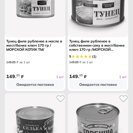
Тунец филе рубленое в масле в
Тунец филе рубленое в
жест/банке ключ 170 гр /
собственном соку в жест/банке
МОРСКОЙ КОТИК ТМ/
ключ 170 гр /МОРСКОЙ
КОТИКТМ/
5
(1)
149
.
85
₽ за 1 шт
149
.
85
₽ за 1 шт
149
85
149
85
.
₽
.
₽
1 шт
1 шт
Ожидается поставка
Ожидается поставка