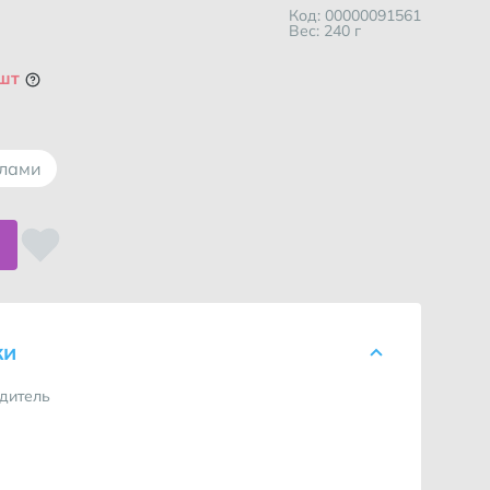
Код: 00000091561
Вес: 240 г
 шт
ллами
ки
дитель