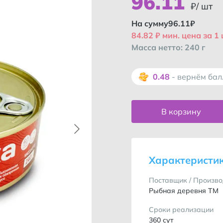
96
.
11
₽/ шт
На сумму
96.11
₽
84.82 ₽ мин. цена за 1
Масса нетто: 240 г
0.48
- вернём ба
В корзину
Характеристи
Поставщик / Произво
Рыбная деревня ТМ
Сроки реализации
360 сут