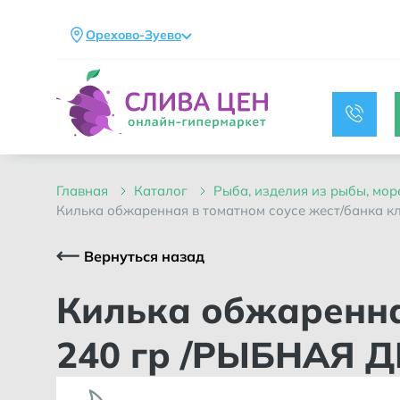
Орехово-Зуево
главная
каталог
рыба, изделия из рыбы, мо
килька обжаренная в томатном соусе жест/банка кл
Вернуться назад
Килька обжаренная в томатном соусе жест/банка ключ
240 гр /РЫБНАЯ 