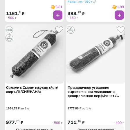
Режем по: ~350 г
5.81
1.99
1161
8
398
15
.
₽
.
₽
~500 г
~350 г
Салями с Сыром п/сухая с/к м/
Праздничное угощение
жир м/б /СНЕЖАНА/
сырокопченая мелк/шпиг в
декоре чеснок перф/пакет /
СНЕЖАНА МК/
1954
.
55
₽ за 1 кг
1777
.
89
₽ за 1 кг
977
28
711
16
.
₽
.
₽
~500 г
~400 г
Ожидается поставка
Ожидается поставка