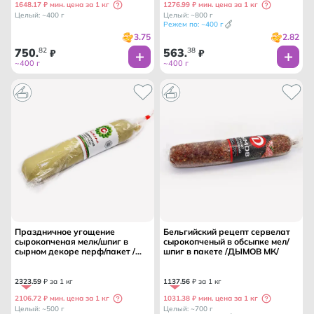
1648.17 ₽ мин. цена за 1 кг
1276.99 ₽ мин. цена за 1 кг
Целый: ~400 г
Целый: ~800 г
Режем по: ~400 г
3.75
2.82
750
82
563
38
.
₽
.
₽
~400 г
~400 г
Праздничное угощение
Бельгийский рецепт сервелат
сырокопченая мелк/шпиг в
сырокопченый в обсыпке мел/
сырном декоре перф/пакет /
шпиг в пакете /ДЫМОВ МК/
СНЕЖАНА МК/
2323
.
59
₽ за 1 кг
1137
.
56
₽ за 1 кг
2106.72 ₽ мин. цена за 1 кг
1031.38 ₽ мин. цена за 1 кг
Целый: ~500 г
Целый: ~700 г