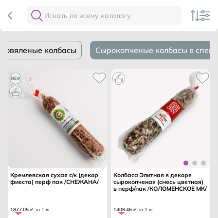
ыровяленые колбасы
Сырокопченые колбасы в специ
Кремлевская сухая с/к (декор
Колбаса Элитная в декоре
фиеста) перф пак /СНЕЖАНА/
сырокопченая (смесь цветная)
в перф/пак /КОЛОМЕНСКОЕ МК/
1877
.
05
₽ за 1 кг
1408
.
46
₽ за 1 кг