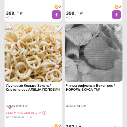
2
2
399
65
399
65
.
₽
.
₽
~1 кг
~1 кг
Лууковые Кольца Зелень/
Чипсы рифленые Бекон вес /
Сметана вес АЛЕША ПОПОВИЧ
КОРОЛЬ ВКУСА ТМ/
399
.
65
₽ за 1 кг
382
.
5
₽ за 1 кг
339.7 ₽ мин. цена за 1 кг
Без фасовки: ~1 кг
2
382
5
.
₽