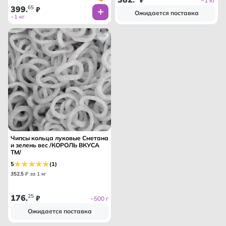
~1 кг
399
65
.
₽
Ожидается поставка
~1 кг
Чипсы кольца луковые Сметана
и зелень вес /КОРОЛЬ ВКУСА
ТМ/
5
(1)
352
.
5
₽ за 1 кг
176
25
.
₽
~500 г
Ожидается поставка