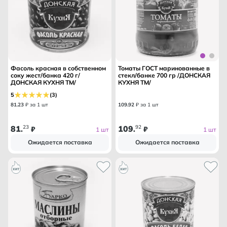
Фасоль красная в собственном
Томаты ГОСТ маринованные в
соку жест/банка 420 г/
стекл/банке 700 гр /ДОНСКАЯ
ДОНСКАЯ КУХНЯ ТМ/
КУХНЯ ТМ/
5
(3)
81
.
23
₽ за 1 шт
109
.
92
₽ за 1 шт
81
23
109
92
.
₽
.
₽
1 шт
1 шт
Ожидается поставка
Ожидается поставка