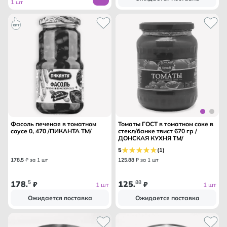
1 шт
Фасоль печеная в томатном
Томаты ГОСТ в томатном соке в
соусе 0, 470 /ПИКАНТА ТМ/
стекл/банке твист 670 гр /
ДОНСКАЯ КУХНЯ ТМ/
5
(1)
178
.
5
₽ за 1 шт
125
.
88
₽ за 1 шт
178
5
125
88
.
₽
.
₽
1 шт
1 шт
Ожидается поставка
Ожидается поставка