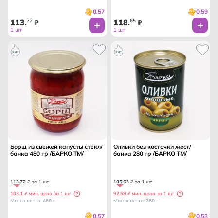
0.57
0.59
113
72
118
65
.
₽
.
₽
1 шт
1 шт
Борщ из свежей капусты стекл/
Оливки без косточки жест/
банка 480 гр /БАРКО ТМ/
банка 280 гр /БАРКО ТМ/
113
.
72
₽ за 1 шт
105
.
63
₽ за 1 шт
103.1 ₽ мин. цена за 1 шт
92.68 ₽ мин. цена за 1 шт
Масса нетто: 480 г
Масса нетто: 280 г
0.57
0.53