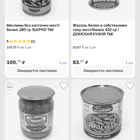
Маслины без косточки жест/
Фасоль белая в собственном
банка 280 гр /БАРКО ТМ/
соку жест/банка 420 гр /
ДОНСКАЯ КУХНЯ ТМ/
5
(1)
100
.
75
₽ за 1 шт
83
.
67
₽ за 1 шт
100
75
83
67
.
₽
.
₽
1 шт
1 шт
Ожидается поставка
Ожидается поставка