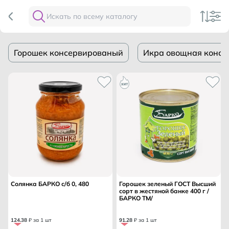
Горошек консервированый
Икра овощная консе
Солянка БАРКО с/б 0, 480
Горошек зеленый ГОСТ Высший
сорт в жестяной банке 400 г /
БАРКО ТМ/
124
.
38
₽ за 1 шт
91
.
28
₽ за 1 шт