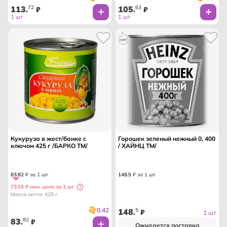
113
72
105
63
.
₽
.
₽
1 шт
1 шт
Кукуруза в жест/банке с
Горошек зеленый нежный 0, 400
ключом 425 г /БАРКО ТМ/
/ ХАЙНЦ ТМ/
83
.
82
₽ за 1 шт
148
.
5
₽ за 1 шт
73.55 ₽ мин. цена за 1 шт
Масса нетто: 425 г
0.42
148
5
.
₽
1 шт
83
82
.
₽
Ожидается поставка