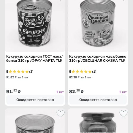
Кукуруза сахарная ГОСТ жест/
Кукуруза сахарная жест/банка
банка 310 гр /ФРАУ МАРТА ТМ/
310 гр /ОВОЩНАЯ СКАЗКА ТМ/
5
(2)
5
(1)
91
.
82
₽ за 1 шт
82
.
38
₽ за 1 шт
91
82
82
38
.
₽
.
₽
1 шт
1 шт
Ожидается поставка
Ожидается поставка