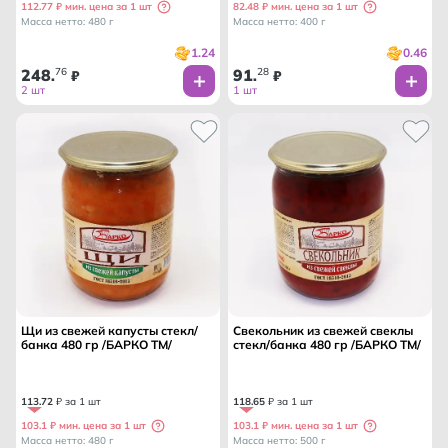
112.77 ₽ мин. цена за 1 шт
82.48 ₽ мин. цена за 1 шт
Масса нетто: 480 г
Масса нетто: 400 г
1.24
0.46
248
76
91
28
.
₽
.
₽
2 шт
1 шт
Щи из свежей капусты стекл/
Свекольник из свежей свеклы
банка 480 гр /БАРКО ТМ/
стекл/банка 480 гр /БАРКО ТМ/
113
.
72
₽ за 1 шт
118
.
65
₽ за 1 шт
103.1 ₽ мин. цена за 1 шт
103.1 ₽ мин. цена за 1 шт
Масса нетто: 480 г
Масса нетто: 500 г