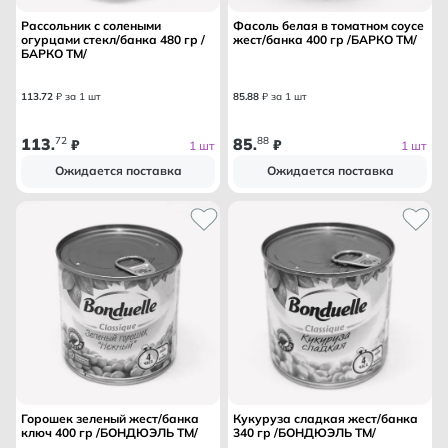
Рассольник с солеными
Фасоль белая в томатном соусе
огурцами стекл/банка 480 гр /
жест/банка 400 гр /БАРКО ТМ/
БАРКО ТМ/
113
.
72
₽ за 1 шт
85
.
88
₽ за 1 шт
113
72
85
88
.
₽
.
₽
1 шт
1 шт
Ожидается поставка
Ожидается поставка
Горошек зеленый жест/банка
Кукуруза сладкая жест/банка
ключ 400 гр /БОНДЮЭЛЬ ТМ/
340 гр /БОНДЮЭЛЬ ТМ/