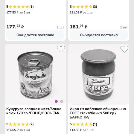
5
(1)
5
(3)
177
.
53
₽ за 1 шт
181
.
08
₽ за 1 шт
177
53
181
08
.
₽
.
₽
1 шт
1 шт
Ожидается поставка
Ожидается поставка
Кукуруза сладкая жест/банка
Икра из кабачков обжаренных
ключ 170 гр /БОНДЮЭЛЬ ТМ/
ГОСТ стекл/банка 500 гр /
БАРКО ТМ/
5
(2)
5
(1)
114
.
65
₽ за 1 шт
113
.
58
₽ за 1 шт