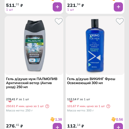
511
01
221
94
.
₽
.
₽
1 шт
1 шт
Гель д/душа муж ПАЛМОЛИВ
Гель д/душа ВИКИНГ Фреш
Арктический ветер (Актив
Освежающий 300 мл
уход) 250 мл
276
.
41
₽ за 1 шт
112
.
14
₽ за 1 шт
250.61 ₽ мин. цена за 1 шт
101.67 ₽ мин. цена за 1 шт
Масса нетто: 250 г
Масса нетто: 300 г
1.38
0.56
276
41
112
14
.
₽
.
₽