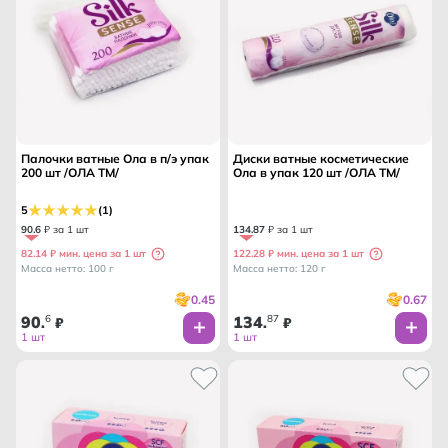
Палочки ватные Ола в п/э упак
Диски ватные косметические
200 шт /ОЛА ТМ/
Ола в упак 120 шт /ОЛА ТМ/
5
(1)
90
.
6
₽ за 1 шт
134
.
87
₽ за 1 шт
82.14 ₽ мин. цена за 1 шт
122.28 ₽ мин. цена за 1 шт
Масса нетто: 100 г
Масса нетто: 120 г
0.45
0.67
90
6
134
87
.
₽
.
₽
1 шт
1 шт