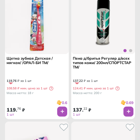
Щетка зубная Детская /
Пена д/бритья Регуляр д/всех
мягкая/ /ОРАЛ-БИ ТМ/
типов кожи/ 200мл/СПОРТСТАР
ТМ/
119
.
76
₽ за 1 шт
137
.
22
₽ за 1 шт
108.58 ₽ мин. цена за 1 шт
124.41 ₽ мин. цена за 1 шт
Масса нетто: 18 г
Масса нетто: 200 г
0.6
0.69
119
76
137
22
.
₽
.
₽
1 шт
1 шт