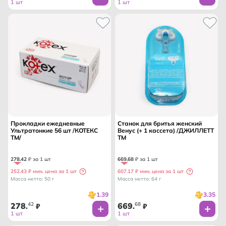
1 шт
1 шт
Прокладки ежедневные
Станок для бритья женский
Ультратонкие 56 шт /КОТЕКС
Венус (+ 1 кассета) /ДЖИЛЛЕТТ
ТМ/
ТМ
278
.
42
₽ за 1 шт
669
.
68
₽ за 1 шт
252.43 ₽ мин. цена за 1 шт
607.17 ₽ мин. цена за 1 шт
Масса нетто: 50 г
Масса нетто: 64 г
1.39
3.35
278
42
669
68
.
₽
.
₽
1 шт
1 шт