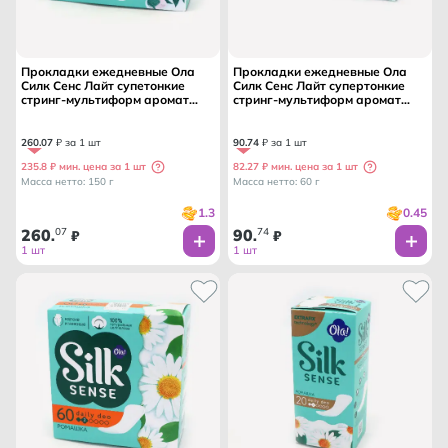
Прокладки ежедневные Ола
Прокладки ежедневные Ола
Силк Сенс Лайт супетонкие
Силк Сенс Лайт супертонкие
стринг-мультиформ аромат
стринг-мультиформ аромат
Белый пион 60 шт /ОЛА ТМ/ 1
Белый пион 20 шт /ОЛА ТМ/ 1
капля
капля
260
.
07
₽ за 1 шт
90
.
74
₽ за 1 шт
235.8 ₽ мин. цена за 1 шт
82.27 ₽ мин. цена за 1 шт
Масса нетто: 150 г
Масса нетто: 60 г
1.3
0.45
260
07
90
74
.
₽
.
₽
1 шт
1 шт