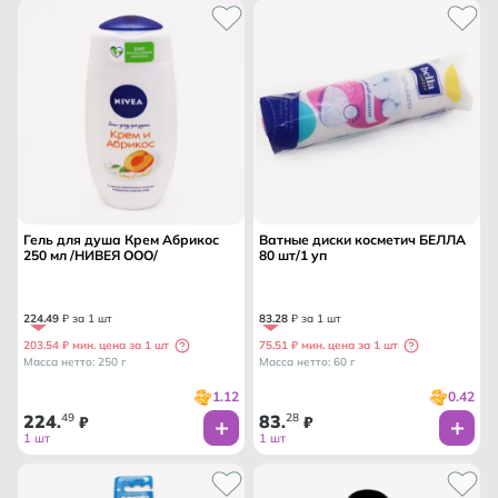
Гель для душа Крем Абрикос
Ватные диски косметич БЕЛЛА
250 мл /НИВЕЯ ООО/
80 шт/1 уп
224
.
49
₽ за 1 шт
83
.
28
₽ за 1 шт
203.54 ₽ мин. цена за 1 шт
75.51 ₽ мин. цена за 1 шт
Масса нетто: 250 г
Масса нетто: 60 г
1.12
0.42
224
49
83
28
.
₽
.
₽
1 шт
1 шт