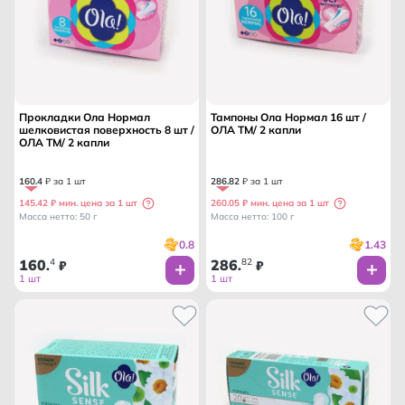
Прокладки Ола Нормал
Тампоны Ола Нормал 16 шт /
шелковистая поверхность 8 шт /
ОЛА ТМ/ 2 капли
ОЛА ТМ/ 2 капли
160
.
4
₽ за 1 шт
286
.
82
₽ за 1 шт
145.42 ₽ мин. цена за 1 шт
260.05 ₽ мин. цена за 1 шт
Масса нетто: 50 г
Масса нетто: 100 г
0.8
1.43
160
4
286
82
.
₽
.
₽
1 шт
1 шт