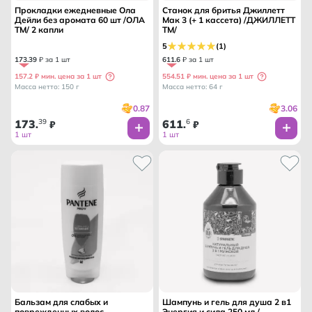
Прокладки ежедневные Ола
Станок для бритья Джиллетт
Дейли без аромата 60 шт /ОЛА
Мак 3 (+ 1 кассета) /ДЖИЛЛЕТТ
ТМ/ 2 капли
ТМ/
5
(1)
173
.
39
₽ за 1 шт
611
.
6
₽ за 1 шт
157.2 ₽ мин. цена за 1 шт
554.51 ₽ мин. цена за 1 шт
Масса нетто: 150 г
Масса нетто: 64 г
0.87
3.06
173
39
611
6
.
₽
.
₽
1 шт
1 шт
Бальзам для слабых и
Шампунь и гель для душа 2 в1
поврежденных волос
Энергия и сила 250 мл /