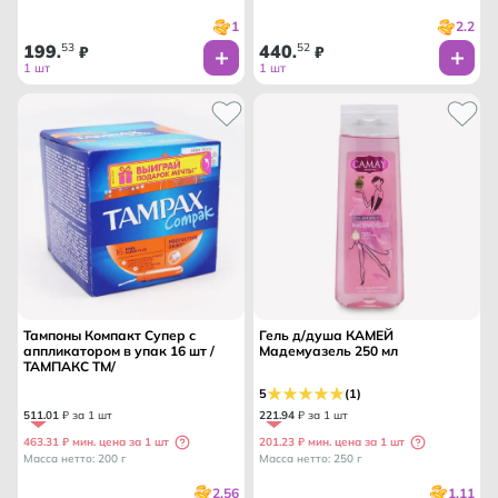
1
2.2
199
53
440
52
.
₽
.
₽
1 шт
1 шт
Тампоны Компакт Супер с
Гель д/душа КАМЕЙ
аппликатором в упак 16 шт /
Мадемуазель 250 мл
ТАМПАКС ТМ/
5
(1)
511
.
01
₽ за 1 шт
221
.
94
₽ за 1 шт
463.31 ₽ мин. цена за 1 шт
201.23 ₽ мин. цена за 1 шт
Масса нетто: 200 г
Масса нетто: 250 г
2.56
1.11