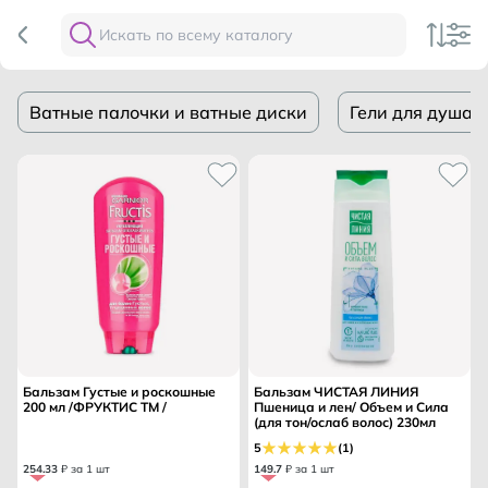
Ватные палочки и ватные диски
Гели для душа
Бальзам Густые и роскошные
Бальзам ЧИСТАЯ ЛИНИЯ
200 мл /ФРУКТИС ТМ /
Пшеница и лен/ Объем и Сила
(для тон/ослаб волос) 230мл
5
(1)
254
.
33
₽ за 1 шт
149
.
7
₽ за 1 шт