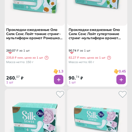
Прокладки ежедневные Ола
Прокладки ежедневные Ола
Силк Сенс Лайт тонкие стринг-
Силк Сенс Лайт супертонкие
мультиформ аромат Ромашка
стринг-мультиформ аромат
60 шт /ОЛА ТМ/
Ромашка 20 шт /ОЛА ТМ/ 1
капля
260
.
07
₽ за 1 шт
90
.
74
₽ за 1 шт
235.8 ₽ мин. цена за 1 шт
82.27 ₽ мин. цена за 1 шт
Масса нетто: 150 г
Масса нетто: 60 г
1.3
0.45
260
07
90
74
.
₽
.
₽
1 шт
1 шт