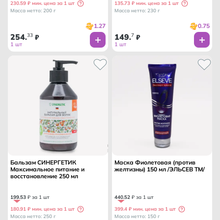
230.59 ₽ мин. цена за 1 шт
135.73 ₽ мин. цена за 1 шт
Масса нетто: 200 г
Масса нетто: 230 г
1.27
0.75
254
33
149
7
.
₽
.
₽
1 шт
1 шт
Бальзам СИНЕРГЕТИК
Маска Фиолетовая (против
Максимальное питание и
желтизны) 150 мл /ЭЛЬСЕВ ТМ/
восстановление 250 мл
199
.
53
₽ за 1 шт
440
.
52
₽ за 1 шт
180.91 ₽ мин. цена за 1 шт
399.4 ₽ мин. цена за 1 шт
Масса нетто: 250 г
Масса нетто: 150 г