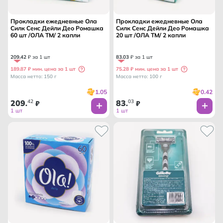
Прокладки ежедневные Ола
Прокладки ежедневные Ола
Силк Сенс Дейли Део Ромашка
Силк Сенс Дейли Део Ромашка
60 шт /ОЛА ТМ/ 2 капли
20 шт /ОЛА ТМ/ 2 капли
209
.
42
₽ за 1 шт
83
.
03
₽ за 1 шт
189.87 ₽ мин. цена за 1 шт
75.28 ₽ мин. цена за 1 шт
Масса нетто: 150 г
Масса нетто: 100 г
1.05
0.42
209
42
83
03
.
₽
.
₽
1 шт
1 шт