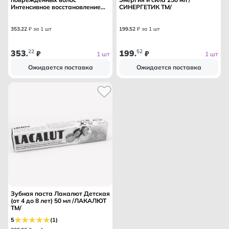
Интенсивное восстановление
СИНЕРГЕТИК ТМ/
200 мл /ПАНТИН ТМ /
353
.
22
₽ за 1 шт
199
.
52
₽ за 1 шт
353
22
199
52
.
₽
.
₽
1 шт
1 шт
Ожидается поставка
Ожидается поставка
Зубная паста Лакалют Детская
(от 4 до 8 лет) 50 мл /ЛАКАЛЮТ
ТМ/
5
(1)