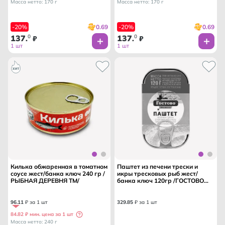
Масса нетто: 170 г
Масса нетто: 170 г
0.69
0.69
-20%
-20%
137
0
137
0
.
₽
.
₽
1 шт
1 шт
Килька обжаренная в томатном
Паштет из печени трески и
соусе жест/банка ключ 240 гр /
икры тресковых рыб жест/
РЫБНАЯ ДЕРЕВНЯ ТМ/
банка ключ 120гр /ГОСТОВО
ТМ/
96
.
11
₽ за 1 шт
329
.
85
₽ за 1 шт
84.82 ₽ мин. цена за 1 шт
Масса нетто: 240 г