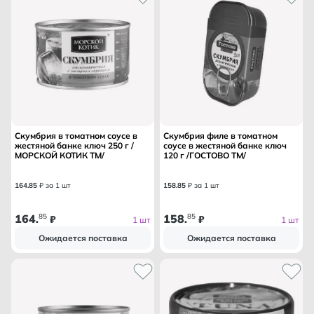
Скумбрия в томатном соусе в
Скумбрия филе в томатном
жестяной банке ключ 250 г /
соусе в жестяной банке ключ
МОРСКОЙ КОТИК ТМ/
120 г /ГОСТОВО ТМ/
164
.
85
₽ за 1 шт
158
.
85
₽ за 1 шт
164
85
158
85
.
₽
.
₽
1 шт
1 шт
Ожидается поставка
Ожидается поставка