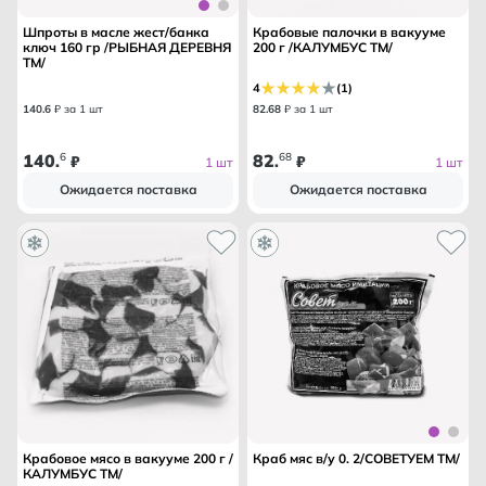
Шпроты в масле жест/банка
Крабовые палочки в вакууме
ключ 160 гр /РЫБНАЯ ДЕРЕВНЯ
200 г /КАЛУМБУС ТМ/
ТМ/
4
(1)
140
.
6
₽ за 1 шт
82
.
68
₽ за 1 шт
140
6
82
68
.
₽
.
₽
1 шт
1 шт
Ожидается поставка
Ожидается поставка
Крабовое мясо в вакууме 200 г /
Краб мяс в/у 0. 2/СОВЕТУЕМ ТМ/
КАЛУМБУС ТМ/