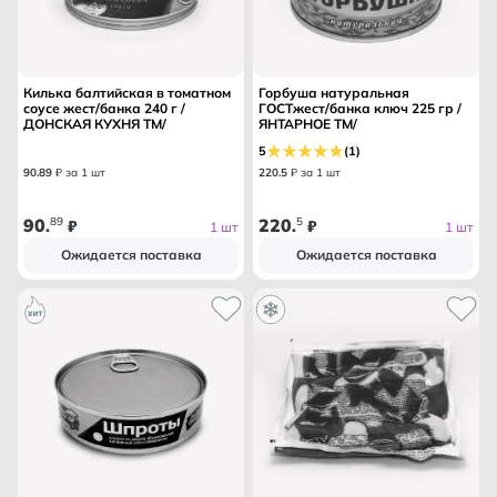
Килька балтийская в томатном
Горбуша натуральная
соусе жест/банка 240 г /
ГОСТжест/банка ключ 225 гр /
ДОНСКАЯ КУХНЯ ТМ/
ЯНТАРНОЕ ТМ/
5
(1)
90
.
89
₽ за 1 шт
220
.
5
₽ за 1 шт
90
89
220
5
.
₽
.
₽
1 шт
1 шт
Ожидается поставка
Ожидается поставка