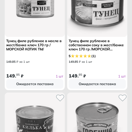
Тунец филе рубленое в масле в
Тунец филе рубленое в
жест/банке ключ 170 гр /
собственном соку в жест/банке
МОРСКОЙ КОТИК ТМ/
ключ 170 гр /МОРСКОЙ
КОТИКТМ/
5
(1)
149
.
85
₽ за 1 шт
149
.
85
₽ за 1 шт
149
85
149
85
.
₽
.
₽
1 шт
1 шт
Ожидается поставка
Ожидается поставка