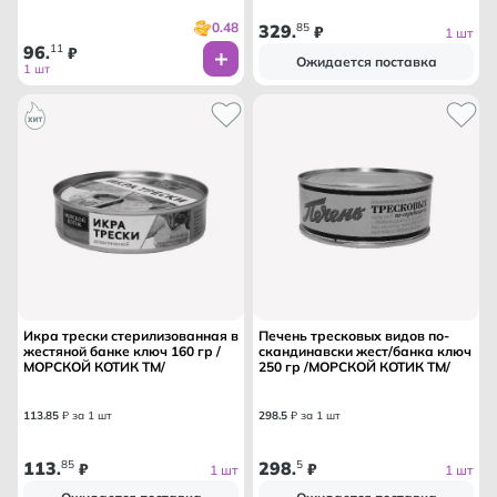
0.48
329
85
.
₽
1 шт
96
11
.
₽
Ожидается поставка
1 шт
Икра трески стерилизованная в
Печень тресковых видов по-
жестяной банке ключ 160 гр /
скандинавски жест/банка ключ
МОРСКОЙ КОТИК ТМ/
250 гр /МОРСКОЙ КОТИК ТМ/
113
.
85
₽ за 1 шт
298
.
5
₽ за 1 шт
113
85
298
5
.
₽
.
₽
1 шт
1 шт