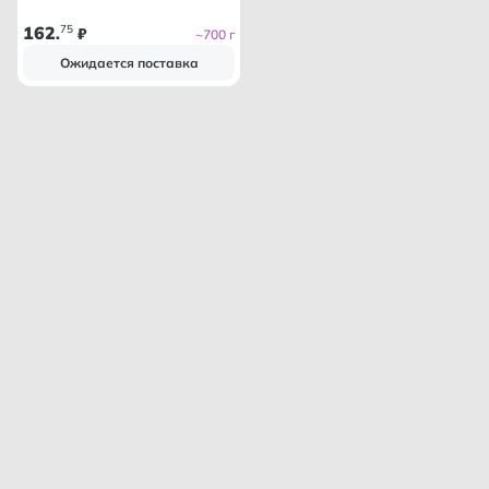
162
75
.
₽
~700 г
Ожидается поставка