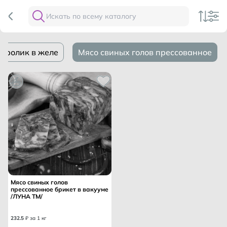
,кролик в желе
Мясо свиных голов прессованное
Мясо свиных голов
прессованное брикет в вакууме
/ЛУНА ТМ/
232
.
5
₽ за 1 кг