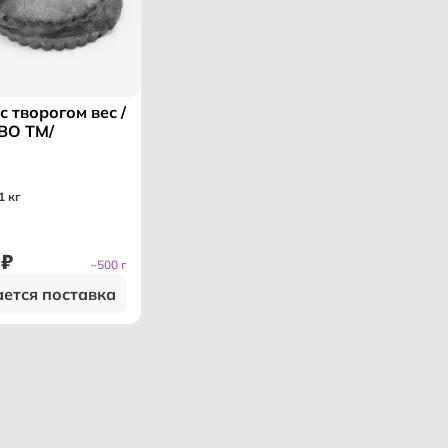
с творогом вес /
ВО ТМ/
1 кг
₽
~500 г
ется поставка