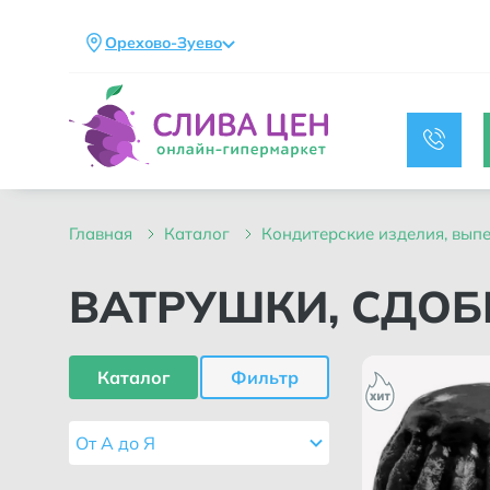
Орехово-Зуево
главная
каталог
кондитерские изделия, вып
ВАТРУШКИ, СДО
Каталог
Фильтр
От А до Я