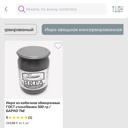
нсервированый
Икра овощная консервированная
Икра из кабачков обжаренных
ГОСТ стекл/банка 500 гр /
БАРКО ТМ/
5
(1)
113
.
58
₽ за 1 шт