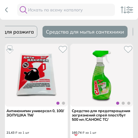
ь для розжига
Средства для мытья сантехники
Антинакипин универсал 0, 100/
Средство для предотвращения
ЗОЛУШКА ТМ/
загрязнений спрей пласт/бут
500 мл /САНОКС ТС/
21
.
43
₽ за 1 шт
160
.
74
₽ за 1 шт