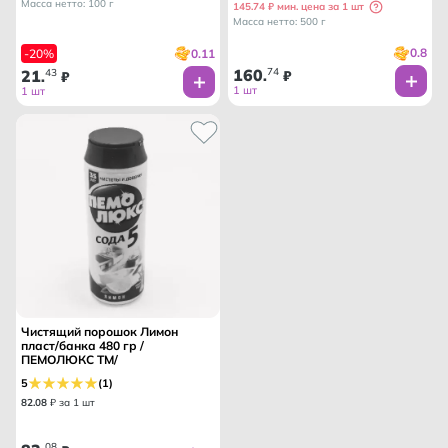
Масса нетто: 100 г
145.74 ₽ мин. цена за 1 шт
Масса нетто: 500 г
0.8
0.11
-20%
160
74
21
43
.
₽
.
₽
1 шт
1 шт
Чистящий порошок Лимон
пласт/банка 480 гр /
ПЕМОЛЮКС ТМ/
5
(1)
82
.
08
₽ за 1 шт
08