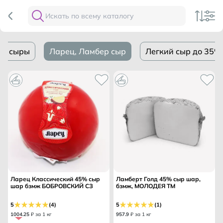
ти) сыры
Ларец, Ламбер сыр
Легкий сыр до 35%
Ларец Классический 45% сыр
Ламберт Голд 45% сыр шар,
шар бзмж БОБРОВСКИЙ СЗ
бзмж, МОЛОДЕЯ ТМ
5
(4)
5
(1)
1004
.
25
₽ за 1 кг
957
.
9
₽ за 1 кг