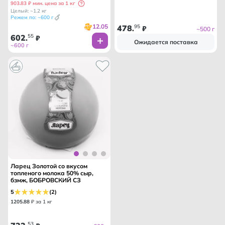
903.83 ₽ мин. цена за 1 кг
Целый: ~1.2 кг
Режем по: ~600 г
12.05
478
95
.
₽
~500 г
602
55
.
₽
Ожидается поставка
~600 г
Ларец Золотой со вкусом
топленого молока 50% сыр,
бзмж, БОБРОВСКИЙ СЗ
5
(2)
1205
.
88
₽ за 1 кг
53