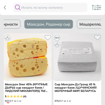
 жирности
Маасдам, Радамер сыр
Моцарелла, б
Маасдам Элит 45% (КРУПНЫЕ
Сыр Маасдам Дэ Гранд 45 %
ДЫРЫ) сыр квадрат бзмж /
квадрат бзмж /ЩУЧИНСКИЙ/
ЛИДСКИЙ МКК/МИЛОРД ТМ/
МОЛОЧНЫЙ МИР/ БЕЛАРУСЬ
НОВОГРУДСКИЙ/
5
(4)
927
.
0
₽ за 1 кг
976
.
5
₽ за 1 кг