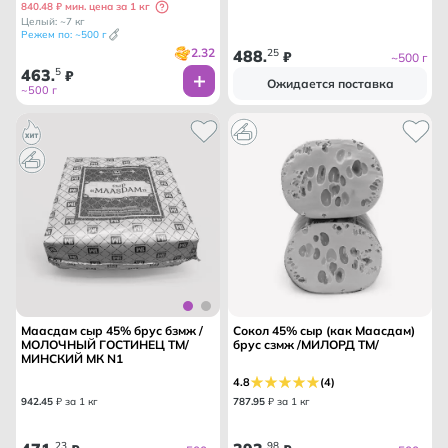
840.48 ₽ мин. цена за 1 кг
Целый: ~7 кг
Режем по: ~500 г
2.32
488
25
.
₽
~500 г
463
5
.
₽
Ожидается поставка
~500 г
Маасдам сыр 45% брус бзмж /
Сокол 45% сыр (как Маасдам)
МОЛОЧНЫЙ ГОСТИНЕЦ ТМ/
брус сзмж /МИЛОРД ТМ/
МИНСКИЙ МК N1
4.8
(4)
942
.
45
₽ за 1 кг
787
.
95
₽ за 1 кг
23
98