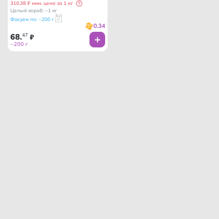
310.38 ₽ мин. цена за 1 кг
Целый короб: ~1 кг
Фасуем по: ~200 г
0.34
68
47
.
₽
~200 г