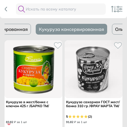
рвированная
Кукуруза консервированная
Олив
Кукуруза в жест/банке с
Кукуруза сахарная ГОСТ жест/
ключом 425 г /БАРКО ТМ/
банка 310 гр /ФРАУ МАРТА ТМ/
5
(2)
83
.
82
₽ за 1 шт
91
.
82
₽ за 1 шт