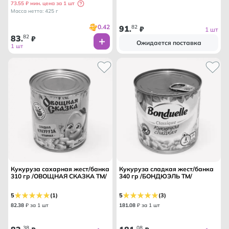
73.55 ₽ мин. цена за 1 шт
Масса нетто: 425 г
0.42
91
82
.
₽
1 шт
83
82
.
₽
Ожидается поставка
1 шт
Кукуруза сахарная жест/банка
Кукуруза сладкая жест/банка
310 гр /ОВОЩНАЯ СКАЗКА ТМ/
340 гр /БОНДЮЭЛЬ ТМ/
5
(1)
5
(3)
82
.
38
₽ за 1 шт
181
.
08
₽ за 1 шт
38
08