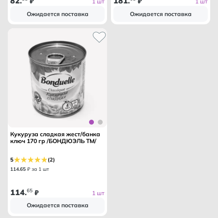
82
181
.
₽
.
₽
1 шт
1 шт
Ожидается поставка
Ожидается поставка
Кукуруза сладкая жест/банка
ключ 170 гр /БОНДЮЭЛЬ ТМ/
5
(2)
114
.
65
₽ за 1 шт
114
65
.
₽
1 шт
Ожидается поставка